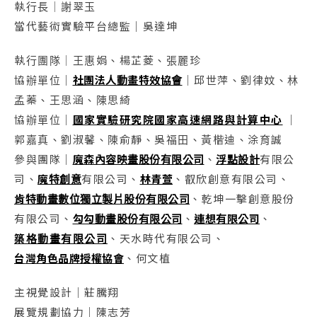
執行長｜謝翠玉
當代藝術實驗平台總監｜吳達坤
執行團隊｜王惠娟、楊芷菱、張麗珍
協辦單位｜
社團法人動畫特效協會
｜邱世萍、劉律妏、林
孟蓁、王思涵、陳思綺
協辦單位｜
國家實驗研究院國家高速網路與計算中心
｜
郭嘉真、劉淑馨、陳俞靜、吳福田、黃楷迪、涂育誠
參與團隊｜
魔森內容映畫股份有限公司
、
浮點設計
有限公
司、
魔特創意
有限公司、
林青萱
、叡欣創意有限公司、
肯特動畫數位獨立製片股份有限公司
、乾坤一擊創意股份
有限公司、
勾勾動畫股份有限公司
、
連想有限公司
、
築格動畫有限公司
、天水時代有限公司、
台
灣角色品牌授權協會
、何文植
主視覺設計｜莊騰翔
展覽規劃協力｜陳志芳