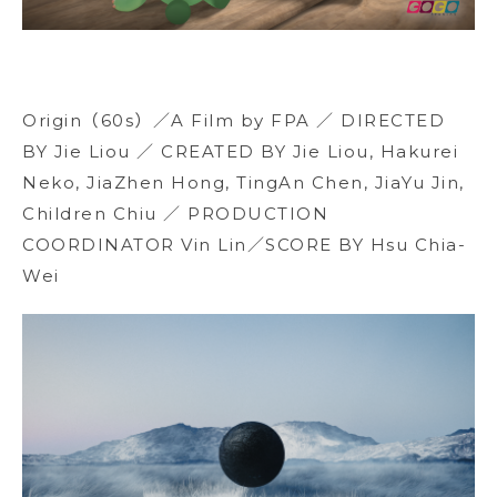
Origin（60s）／A Film by FPA ／ DIRECTED
BY Jie Liou ／ CREATED BY Jie Liou, Hakurei
Neko, JiaZhen Hong, TingAn Chen, JiaYu Jin,
Children Chiu ／ PRODUCTION
COORDINATOR Vin Lin／SCORE BY Hsu Chia-
Wei