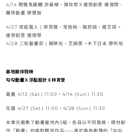
4/14 閒雜魚飯糰 許晏綾、陳玫君Ｘ連想創意 連俊傑、
魔特動畫 廖偉智
4/27 症疫魔人 | 郭思雅、常貽柏、楊舒諠、楊芝翊 ×
連想創意 連俊傑
4/28 二街動畫部 | 賴映彣、王韻雯 ×木下日本 廖玳佑
基地夥伴特映
勾勾動畫Ｘ浮點設計Ｘ林青萱
嘉義 4/13 (Sat.) 11:00，4/14 (Sun.) 11:30
花蓮 4/27 (Sat.) 11:00，4/28 (Sun.) 11:30
本單元邀集了動畫基地內3組，各自以不同風格、媒材創
作「動畫」的進駐夥伴作品——善於角色劇情的「勾勾