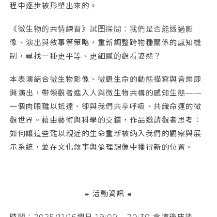
程中逐步被形塑出來的。
《微生物的共情練習》試圖探問：我們是否能透過影
像、演出與敘事等策略，重新調整跨物種關係的感知機
制，尋找一種更平等、更細膩的觀看姿態？
本表演結合微生物影像、微觀生命的動態描寫與音樂即
興演出，帶領觀者進入人與微生物共構的感知生態——
一個肉眼難以抵達、卻與我們共享呼吸、共織命運的微
觀世界。藉由藝術與科學的交錯，作品邀請觀者思考：
如何讓這些難以親近的生命重新被納入我們的觀察與展
示系統，並在文化敘事與倫理想像中獲得新的位置。
⁕ 活動資訊 ⁕
時間：2025/11/16週日 19:00 - 20:30 含演後座談