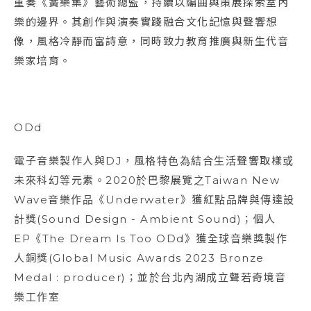
重奏《簧樂集》藝術總監，持續以編曲與策展探索室內
樂的邊界。其創作與演奏實踐融合文化記憶與聲響想
像，風格冷靜而富詩意，同時致力教育推廣與新生代音
樂家培育。
ODd
電子音樂製作人與DJ，風格特色為結合生活聲響取樣或
未來科幻等元素。2020於巴黎展覽之Taiwan New
Wave音樂作品《Underwater》獲紅點品牌與傳達設
計獎(Sound Design - Ambient Sound)；個人
EP《The Dream Is Too ODd》獲全球音樂獎製作
人銅獎(Global Music Awards 2023 Bronze
Medal : producer)；並於台北內湖成立聲若奇境音
樂工作室