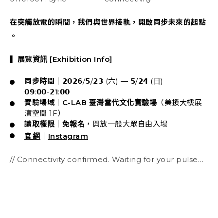
在突觸放電的瞬間，我們與世界接軌，開啟同步未來的起點
。
▍展覽資訊 [Exhibition Info]
同步時間
｜𝟮𝟬𝟮𝟲/𝟱/𝟮𝟯 (六) — 𝟱/𝟮𝟰 (日)
𝟬𝟵:𝟬𝟬-𝟮
1
:𝟬𝟬
實驗場域
｜
C-LAB 臺灣當代文化實驗場
（美援大樓展
演空間 1F）
讀取權限
｜
免報名
，開放一般大眾自由入場
官網
｜
Instagram
// Connectivity confirmed. Waiting for your pulse…