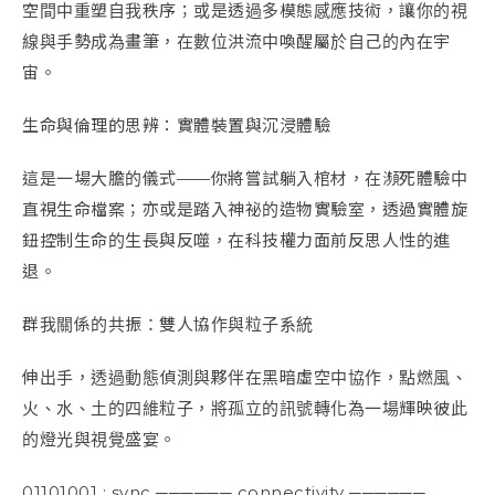
空間中重塑自我秩序；或是透過多模態感應技術，讓你的視
線與手勢成為畫筆，在數位洪流中喚醒屬於自己的內在宇
宙。
生命與倫理的思辨：實體裝置與沉浸體驗
這是一場大膽的儀式——你將嘗試躺入棺材，在瀕死體驗中
直視生命檔案；亦或是踏入神祕的造物實驗室，透過實體旋
鈕控制生命的生長與反噬，在科技權力面前反思人性的進
退。
群我關係的共振：雙人協作與粒子系統
伸出手，透過動態偵測與夥伴在黑暗虛空中協作，點燃風、
火、水、土的四維粒子，將孤立的訊號轉化為一場輝映彼此
的燈光與視覺盛宴。
01101001 : sync ────── connectivity ──────