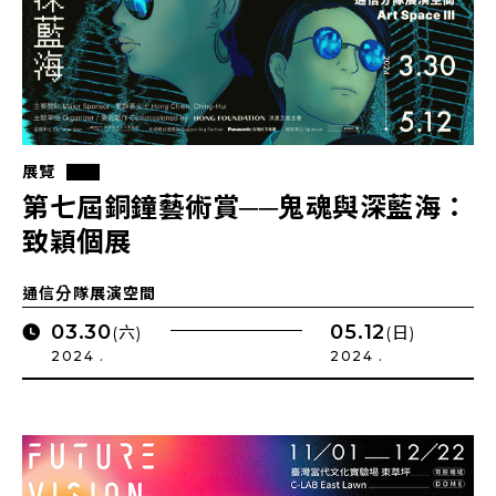
展覽
第七屆銅鐘藝術賞──鬼魂與深藍海：
致穎個展
通信分隊展演空間
03.30
05.12
(六)
(日)
2024 .
2024 .