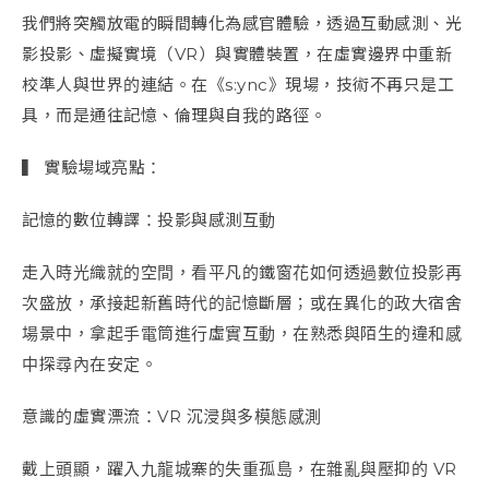
我們將突觸放電的瞬間轉化為感官體驗，透過互動感測、光
影投影、虛擬實境（VR）與實體裝置，在虛實邊界中重新
校準人與世界的連結。在《s:ync》現場，技術不再只是工
具，而是通往記憶、倫理與自我的路徑。
▍ 實驗場域亮點：
記憶的數位轉譯：投影與感測互動
走入時光織就的空間，看平凡的鐵窗花如何透過數位投影再
次盛放，承接起新舊時代的記憶斷層；或在異化的政大宿舍
場景中，拿起手電筒進行虛實互動，在熟悉與陌生的違和感
中探尋內在安定。
意識的虛實漂流：VR 沉浸與多模態感測
戴上頭顯，躍入九龍城寨的失重孤島，在雜亂與壓抑的 VR