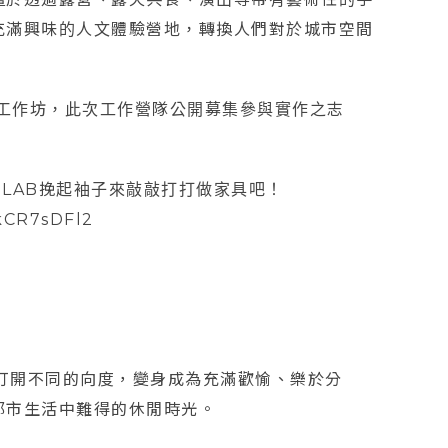
充滿興味的人文體驗營地，轉換人們對於城市空間
B舉行工作坊，此次工作營隊公開募集參與實作之志
C-LAB挽起袖子來敲敲打打做家具吧！
kCR7sDFl2
將打開不同的向度，變身成為充滿歡愉、樂於分
都市生活中難得的休閒時光。