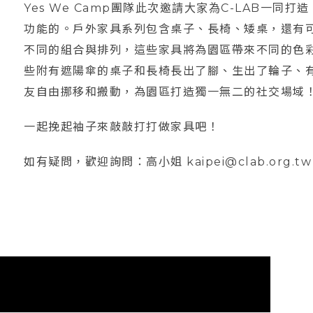
Yes We Camp團隊此次邀請大家為C-LAB一
功能的。戶外家具系列包含桌子、長椅、矮桌，還有
不同的組合與排列，這些家具將為園區帶來不同的色
些附有遮陽傘的桌子和長椅長出了腳、生出了輪子、
友自由挪移和搬動，為園區打造獨一無二的社交場域
一起挽起袖子來敲敲打打做家具吧！
如有疑問，歡迎詢問：高小姐 kaipei@clab.org.tw (