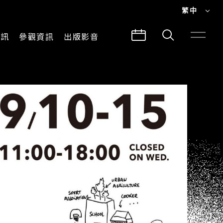
繁中
EN
資訊
參觀資訊
出版影音
繁中
參觀須知
CLABO
交通與地圖
所有影音
建築故事
出版品
導覽服務