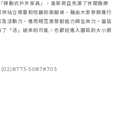
同打造「移動式戶外家具」，是新奇且充滿了休閒娛樂
可供站立倚靠和吃飯的高腳桌，藉由大家參與進行
彩及活動力，進而相互激發創造力與生命力。當這
有了「活」過來的可能，也歡迎進入園區的大小朋
！
02)8773-5087#703