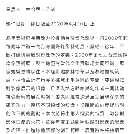
策展人｜林怡華、游崴
徵件日期｜即日起至2020年4月30日 止
鳳甲美術館長期致力於推動台灣當代藝術，自2008年起
每兩年舉辦一次台灣國際錄像藝術展，歷經十餘年，不
斷打破與重啟對影像新的定義。2020年第七屆台灣國際
錄像藝術展，與空總臺灣當代文化實驗場共同舉辦，展
覽規模更勝以往。本屆將邀請林怡華以及游崴擔綱策
展，林怡華近年策展多挑戰出乎意料的空間，突破觀眾
對影像展示的想像，且深入地方脈絡與創作者一同鬆動
視覺藝術的展覽框架；游崴則經常透過展覽展現深厚的
研究功力，連結不同領域的知識，從時間的向度提出對
創作不同的觀點。本次將藉由兩人迴異的特質，激發對
影像生產的火花，並從年度主題關照個體對影像的想像
及詮釋，推進錄像藝術的創作範疇。展覽徵件將持續至