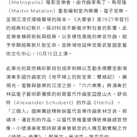
（Metropolis）電影音樂會，由作曲家馬丁‧馬塔隆
（Martin Matalon）重新編制室內樂團、電子音樂，
呈現沉浸式環繞聲場的版本。《大都會》是1927年發行
的經典科幻默片，探討科技不斷進步對社會的影響，此
音樂會橫跨新銳與經典，以多樣性風格的樂音作曲，賦
予早期經典默片新生命，並將場地延伸至衛武營國家藝
術文化中心，10月15日上演。
此單元的其他精彩節目包括李俐錦以互動多媒體笙劇場
演奏多國作曲家的《地平線上的新笙景：雙城記》，展
現光、電聲與器樂的沉浸之旅。「六六樂集」將演奏於
林茲電子藝術節獲獎的前衛當代作曲家亞歷山大・舒伯
特（Alexander Schubert）的作品《Hello》。
「三個人」國樂團詮釋新銳當代音樂作曲家林芝良、郭
靖沐、潘宜彤的作品，以當代思維重塑傳統樂器感官想
像。小號演奏家鄧詩屏演奏曾毓忠的人機互動實驗之作
《綺想 ∞ 奇響》；顏晟文、吳沛奕、陳亮至的