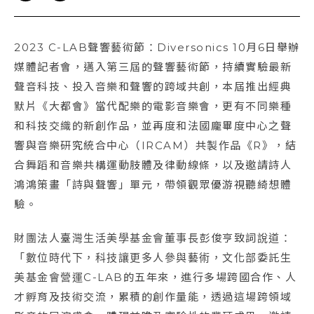
2023 C-LAB聲響藝術節：Diversonics 10月6日舉辦
媒體記者會，邁入第三屆的聲響藝術節，持續實驗最新
聲音科技、投入音樂和聲響的跨域共創，本屆推出經典
默片《大都會》當代配樂的電影音樂會，更有不同樂種
和科技交織的新創作品，並再度和法國龐畢度中心之聲
響與音樂研究統合中心（IRCAM）共製作品《R》，結
合舞蹈和音樂共構運動肢體及律動線條，以及邀請詩人
鴻鴻策畫「詩與聲響」單元，帶領觀眾優游視聽綺想體
驗。
財團法人臺灣生活美學基金會董事長彭俊亨致詞說道：
「數位時代下，科技讓更多人參與藝術，文化部委託生
美基金會營運C-LAB的五年來，進行多場跨國合作、人
才孵育及技術交流，累積的創作量能，透過這場跨領域