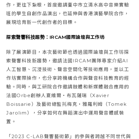
作，更往下紮根，首度邀請臺中市立清水高中音樂實驗
班的學生自創作品演出，也延伸與香港演藝學院合作，
展現培育新一代創作者的目標。
探索聲響科技趨勢：IRCAM國際論壇與工作坊
除了展演節目，本次藝術節也透過國際論壇與工作坊探
索聲響科技新趨勢，邀請法國IRCAM團隊專家介紹AI
人工智慧、沉浸技術、聲音空間化等技術應用，並以工
作坊實際操作，也分享跨機構合作與聲音科技教育的經
驗。同時，與工研院合作邀請肢體和新媒體融合應用的
法國Orbe創辦人夏維爾・布瓦薩瑞（Xavier
Boissarie）及藝術總監托梅克・雅羅利姆（Tomek
Jarolim），分享如何在舞蹈演出中運用聲音體感裝
置。
「2023 C-LAB聲響藝術節」的參與者跨越不同世代與