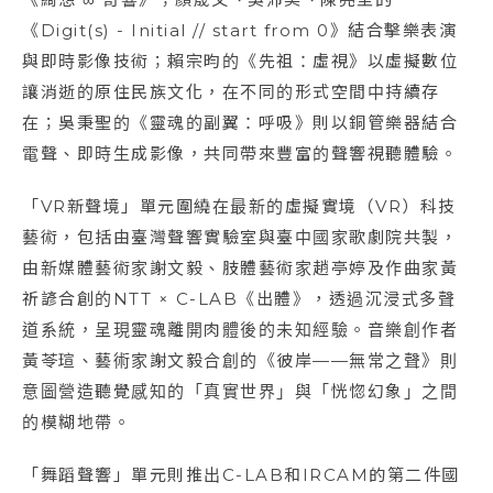
《Digit(s) - Initial // start from 0》結合擊樂表演
與即時影像技術；賴宗昀的《先祖：虛視》以虛擬數位
讓消逝的原住民族文化，在不同的形式空間中持續存
在；吳秉聖的《靈魂的副翼：呼吸》則以銅管樂器結合
電聲、即時生成影像，共同帶來豐富的聲響視聽體驗。
「VR新聲境」單元圍繞在最新的虛擬實境（VR）科技
藝術，包括由臺灣聲響實驗室與臺中國家歌劇院共製，
由新媒體藝術家謝文毅、肢體藝術家趙亭婷及作曲家黃
祈諺合創的NTT × C-LAB《出體》，透過沉浸式多聲
道系統，呈現靈魂離開肉體後的未知經驗。音樂創作者
黃苓瑄、藝術家謝文毅合創的《彼岸——無常之聲》則
意圖營造聽覺感知的「真實世界」與「恍惚幻象」之間
的模糊地帶。
「舞蹈聲響」單元則推出C-LAB和IRCAM的第二件國