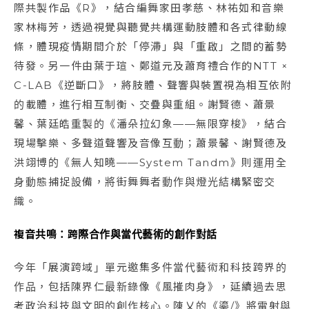
際共製作品《R》，結合編舞家田孝慈、林祐如和音樂
家林梅芳，透過視覺與聽覺共構運動肢體和各式律動線
條，體現疫情期間介於「停滯」與「重啟」之間的蓄勢
待發。另一件由葉于瑄、鄭道元及蕭育禮合作的NTT ×
C-LAB《逆斷口》，將肢體、聲響與裝置視為相互依附
的載體，進行相互制衡、交疊與重組。謝賢德、蕭景
馨、葉廷皓重製的《潘朵拉幻象——無限穿梭》，結合
現場擊樂、多聲道聲響及音像互動；蕭景馨、謝賢德及
洪翊博的《無人知曉——System Tandm》則運用全
身動態捕捉設備，將街舞舞者動作與燈光結構緊密交
織。
複音共鳴：跨際合作與當代藝術的創作對話
今年「展演跨域」單元邀集多件當代藝術和科技跨界的
作品，包括陳界仁最新錄像《風摧肉身》，延續過去思
考政治科技與文明的創作核心。陳乂的《鎏/》將雷射與