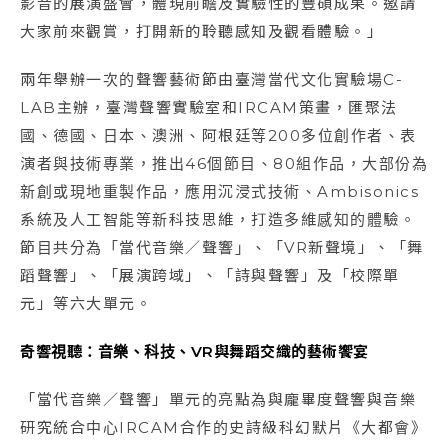
影音的展演盛會，體現前瞻及實驗性的豐碩成果。邀請
大家前來觀賞，打開新的聆聽感知及觀看體驗。」
兩年舉辦一次的聲響藝術節由臺灣當代文化實驗場C-
LAB主辦，臺灣聲響實驗室和IRCAM策畫，匯聚法
國、德國、日本、澳洲、阿根廷等200多位創作者、表
演者與技術專業，推出46個節目、80組作品，大部份為
新創或現地重製作品，應用沉浸式技術、Ambisonics
系統及人工智能等新科技思維，打造多維感知的體驗。
節目共分為「當代音樂／聲響」、「VR新聲境」、「舞
蹈聲響」、「展演跨域」、「詩與聲響」及「校際單
元」等六大單元。
奇響視聽：音樂、科技、VR與舞蹈交織的藝術饗宴
「當代音樂／聲響」單元的亮點為與龐畢度聲響與音樂
研究統合中心IRCAM合作的史詩級科幻默片《大都會》