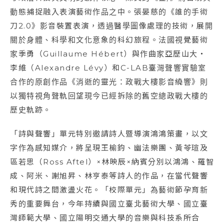
動態捕捉融入表演藝術作品之中。張晏慈的《誰的手術
刀2.0》影音裝置表演，透過醫學圖像處理的技術，展開
關於身體、科學和文化意象的科幻旅程。法國視覺藝術
家季勇（Guillaume Hébert）與作曲家亞歷山大・
李維（Alexandre Lévy）和C-LAB臺灣聲響實驗室
合作的原創作品《消逝的靈光：政戰大樓影音繞響》則
以獨特視角聲軌回望現今已經拆除的舊空總政戰大樓的
歷史軌跡。
「詩與聲響」單元特別邀請詩人暨導演鴻鴻策畫，以文
字作為感知媒介，將呈現王榆鈞、幽法樂團、黃苓瑄及
區若思（Ross Aftel）×林映辰×納賓分別以鴻鴻、羅智
成、阿米、謝旭昇、林亨泰等詩人的作品，在當代聲響
和現代詩之間激盪火花。「校際單元」為藝術節孕育新
秀的重要舞台，今年持續與國立臺北藝術大學、國立臺
灣師範大學、國立陽明交通大學的音樂與科技系所合