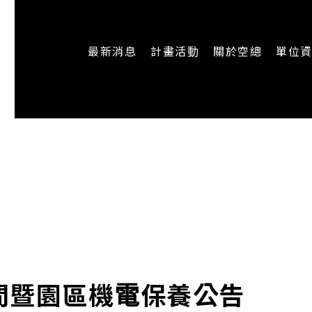
最新消息
計畫活動
關於空總
單位
一般公告
最新活動
認識空總
即時新聞
主題計畫
組織架構
CREATORS
公開資訊
認識執行長
場地申請
加入我們
時間暨園區機電保養公告