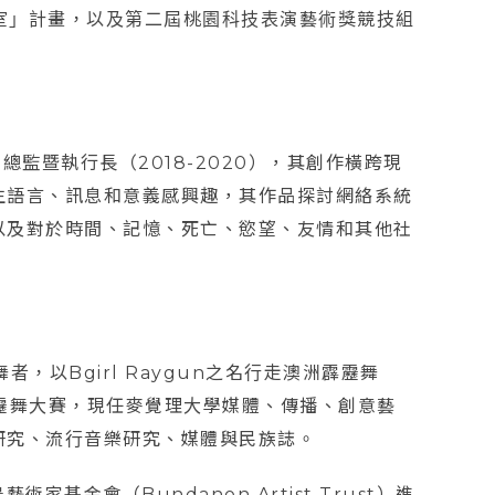
作室」計畫，以及第二屆桃園科技表演藝術獎競技組
總監暨執行長（2018-2020），其創作橫跨現
生語言、訊息和意義感興趣，其作品探討網絡系統
以及對於時間、記憶、死亡、慾望、友情和其他社
者，以Bgirl Raygun之名行走澳洲霹靂舞
霹靂舞大賽，現任麥覺理大學媒體、傳播、創意藝
研究、流行音樂研究、媒體與民族誌。
基金會（Bundanon Artist Trust）進