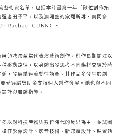
交流藝術家名單，包括本計畫第一年「數位創作拓
獲選者田子平，以及澳洲藝術家羅斯琳．奧蘭多
 Rachael GUNN）。
街舞領域跨至當代表演藝術創作，創作長期關注以
多種移動路徑，以身體出發思考不同媒材交織於時
關係，發展編舞流動性語彙。其作品多發生於劇
羅曼菲舞蹈獎助金支持個人創作發展。她也與不同
蹈設計與肢體指導。
作多以對科技產物與數位時代的反思為主，並試圖
，擔任影像設計、影音技術、新媒體設計、裝置執