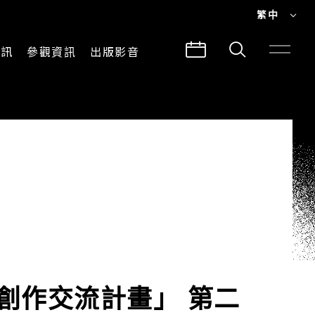
繁中
EN
資訊
參觀資訊
出版影音
繁中
參觀須知
CLABO
交通與地圖
所有影音
建築故事
出版品
導覽服務
蹈創作交流計畫」 第二