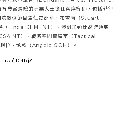
擁有豐富經驗的專業人士擔任客座導師，包括菲律
劇院數位節目主任史都華．布查南（Stuart
（Linda DEMENT）、澳洲加勒比裔跨領域
SAINT）、戰略空間實驗室（Tactical
琪拉．戈歐（Angela GOH）。
rl.cc/jD36jZ