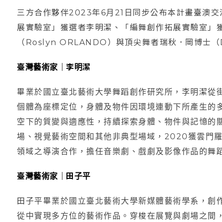
三方合作夥伴2023年6月21日同步公布本計畫臺澳
展實驗室」獲選者李明潔、「編舞創作拓展實驗室」
（Roslyn ORLANDO）與頂尖舞者瑞秋．岡博士（Dr
臺灣藝術家｜李明潔
畢業於國立臺北藝術大學舞蹈創作研究所，李明潔從
個體為座標定位，身體及物件因環境連動下所產生的
空下的質變與適應性，持續探索身體、物件與記憶的
場、視覺藝術空間和其他非典型場域，2020獲雲門
領域之導演合作，擔任音樂劇、戲劇及影像作品的舞
臺灣藝術家｜田子平
田子平畢業於國立臺北藝術大學新媒體藝術學系，創
從中實現多方位的藝術作品。穿梭在展覽與劇場之間