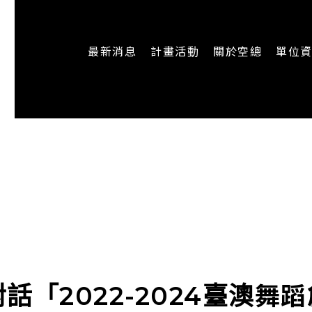
最新消息
計畫活動
關於空總
單位
一般公告
最新活動
認識空總
即時新聞
主題計畫
組織架構
CREATORS
公開資訊
認識執行長
場地申請
加入我們
對話「2022-2024臺澳舞