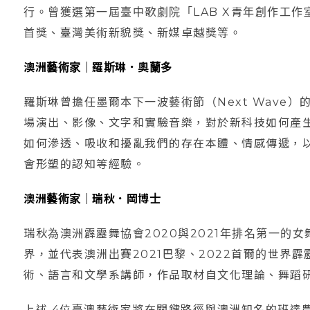
行。曾獲選第一屆臺中歌劇院「LAB X青年創作工
首獎、臺灣美術新貌獎、新媒卓越獎等。
澳洲藝術家｜羅斯琳．奧蘭多
羅斯琳曾擔任墨爾本下一波藝術節（Next Wave）的
場演出、影像、文字和實驗音樂，對於新科技如何產
如何滲透、吸收和擾亂我們的存在本體、情感傳遞，
會形塑的認知等經驗。
澳洲藝術家｜瑞秋．岡博士
瑞秋為澳洲霹靂舞協會2020與2021年排名第一的女舞
界，並代表澳洲出賽2021巴黎、2022首爾的世界
術、語言和文學系講師，作品取材自文化理論、舞蹈
上述 4位臺澳藝術家將在關鍵路徑與澳洲知名的班達農藝術家