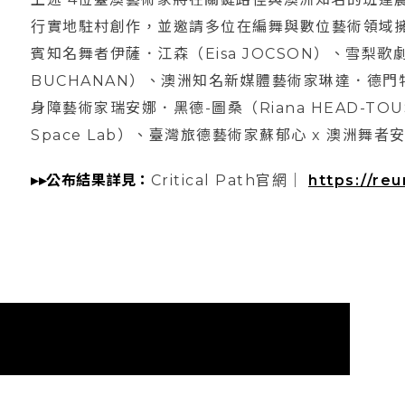
行實地駐村創作，並邀請多位在編舞與數位藝術領域
賓知名舞者伊薩．江森（Eisa JOCSON）、雪梨歌
BUCHANAN）、澳洲知名新媒體藝術家琳達．德門特
身障藝術家瑞安娜．黑德-圖桑（Riana HEAD-TOUS
Space Lab）、臺灣旅德藝術家蘇郁心 x 澳洲舞者安
▸▸公布結果詳見：
Critical Path官網｜
https://reu