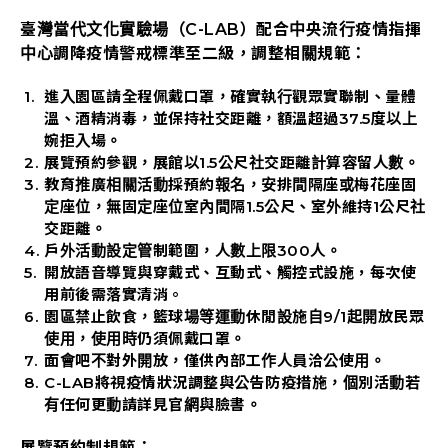
臺灣當代文化實驗場（C-LAB）配合中央流行疫情指揮
中心調降疫情警戒標準至二級，調整相關規範：
進入園區請全程佩戴口罩，確實執行觀眾實聯制、量體
溫、酒精消毒，並保持社交距離，額溫超過37.5度以上
婉拒入場。
展覽預約參觀，展館以1.5公尺社交距離計算容留人數。
教育推廣相關活動採預約報名，安排間隔座或梅花座固
定座位，無固定座位室內間隔1.5公尺、室外維持1公尺社
交距離。
戶外活動設定管制範圍，人數上限300人。
開放語音導覽與穿戴式、互動式、觸控式設施，每次使
用前後需落實清消。
園區禁止飲食，籃球場等運動休閒設施自9/1起開放民眾
使用，使用時仍須佩戴口罩。
面會吧不對外開放，僅供內部工作人員洽公使用。
C-LAB將視疫情狀況調整與公告防疫措施，個別活動若
有任何更動請詳見官網與臉書。
展覽預約制規範：