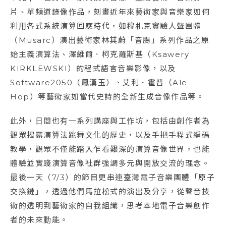
片、單頻道錄像作品，刻畫近年來藝術家與音樂家如何
利用各式系統演算回應時代，如穆札克實驗人聲團體
（Musarc）演出藝術家林其蔚「音腸」系列作品之原
始主義演算法、澤維爾．柯克羅斯基（Ksawery
KIRKLEWSKI）的程式語言音樂影像，以及
Software2050（鳳漢玉）、艾利．霍普（Ale
Hop）等藝術家如當代史詩的全新生成音像作品等。
此外，日間也有一系列講座與工作坊，包括由創作者為
觀眾揭露演算法跳舞文化的歷史，以及手把手程式編碼
教學，觀眾不僅能踏入乍看艱深的演算音像世界，也能
體驗並實踐演算音像社群強調多元與開放交流的理念。
最後一天（7/3）的節目更串連臺灣電子音樂團體「原子
交換鏈」，透過他們馬拉松式的演出及分享，從聲音技
術的透明到藝術家的自我組織，思考本地電子音樂創作
者的未來動能。