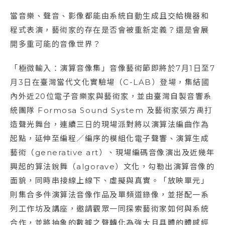
當音樂、聲音、影像都能由系統自動生成且交給機器和
程式表演，藝術家的存在是否會被重新定義？還是會展
開多重可能的音像世界？
「極微輸入：演算音像集」音像藝術節即將於7月1日至7
月3日在臺灣當代文化實驗場（C-LAB）登場，集結國
內外近20位電子音樂家與藝術家，並由臺灣自製音響系
統團隊 Formosa Sound System 及藝術家張方禹打
造聲光舞台，連續三日的現場派對將以演算法編曲作為
起點，延伸至編程／編序的模組化電子聲響、演算生成
藝術（generative art）、現場編碼音像演出及近幾年
興起的算法銳舞（algorave）文化，勾勒出演算音像的
面貌，同時串接線上線下、虛擬與真實。「放映單元」
則集合多件演算法音像作品及單頻道錄像，並搭配一系
列工作坊及講座，邀請觀眾一同探索藝術家如何與系統
合作，並將抽象的數據之聲轉化為強大且具體的體感經