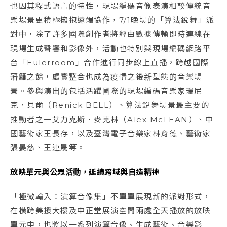
也因其程式語言的特性，現場編碼音像表演相較傳統音
樂場景更積極擁抱遠端協作，7/1晚場的「算法銳舞」派
對中，除了許多國際創作者將經由數據傳輸即時連線在
現場生成聲響和影像外，活動也特別與現場編碼網路平
台「Eulerroom」合作進行同步線上直播，跨越國際
藩籬之餘，虛實整合也成為疫情之後新型態的音樂場
景。參與演出的包括活躍國際的現場編碼音樂家瑞尼
克．貝爾（Renick BELL）、算法銳舞場景最主要的
推動者之一艾力克斯．麥克林（Alex McLEAN）、中
國藝術家王長存，以及臺灣電子音樂家林育德、藝術家
張晏慈、王連晟等。
放映單元與公眾活動，延續跨域與自造精神
「極微輸入：演算音像集」不單單展現新的派對形式，
在橫跨美援大樓及中正堂展演空間兩處全天播放的放映
單元中，也將以一系列演算音像、生成藝術、音樂影