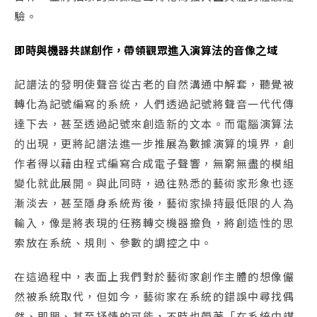
驗。
即時與機器共謀創作，帶領觀眾進入演算法的音像之域
記譜法的發明使聲音從古老的自然溝通中解套，聽覺被
轉化為記號編寫的系統，人們透過記號將聲音一代代傳
達下去，甚至透過記號來創造新的文本。而電腦演算法
的出現，更將記譜法進一步推展為數據演算的境界，創
作者得以藉由程式編寫合成電子聲響，無窮無盡的模組
變化就此展開。與此同時，過往熟悉的藝術家形象也逐
漸淡去，甚至隱身系統背後，藝術家操持最低限的人為
輸入，像是將表現的任務轉交機器擔負，將創造性的思
索放在系統、規則、參數的調控之中。
在這過程中，表面上我們對於藝術家創作主體的想像儼
然被系統取代，但如今，藝術家在系統的錯誤中尋找偶
然、即興、甚至抒情的可能，不時也帶著「在系統中謀