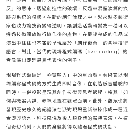
反」的意味，透過創造性的破壞，反過來暴露演算的痕
跡與系統的模樣。在新的創作倫理之中，越來越多藝術
家也致力讓技術變得透明，讓創造活動轉變為一種可以
透過技術開放進行協作後的產物，在最後完成的作品或
演出中往往也不吝於呈現屬於「創作後台」的各種技術
語言。對此，當代的現場程式編碼（live coding）的
音像演出即是最具代表性的例子。
現場程式編碼是「極微輸入」中的重頭戲。藝術家以現
場編寫程式碼的方式生成即時音像，在創造感官體驗的
同時，一併投影呈現其創作技術與思考過程，將其「如
何與機器共謀」赤裸地攤在觀眾面前。此外，觀眾也將
發現歷史悠久的記譜法在派對現場重新被操作成一種混
合即興語言、科技感性及後人類身體的獨特表演，在這
個奇幻時刻，人們的身軀將得以隨著程式碼跳動。