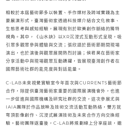
相較於本屆藝術節多以裝置、手作媒材及跨域實踐為主
要展演形式，臺灣藝術家透過科技媒介結合文化敘事、
生態思考與感知經驗，展現有別於歐美創作脈絡的獨特
視角。其中，《山水訣》以XR沉浸式互動形式呈現，吸
引眾多觀眾參與體驗與交流；張欣語於藝術節期間現場
演出，也於演後與觀眾展開熱烈討論；侯君昊在藝術家
分享活動中與現場觀眾互動踴躍，皆展現臺灣創作者在
國際藝術社群的能見度與對話能量。
C-LAB未來視覺實驗室今年首次與CURRENTS藝術節
合作，除提供臺灣藝術家重要的國際展演機會外，也進
一步促進與國際機構及研究社群的交流，這次參展尤與
IAIA團隊於作品放映及技術交流活動互動熱絡，雙方就
穹頂影像創作、沉浸式展演技術及未來合作方向交換經
驗。藝術團隊返臺後，C-LAB將規劃線上分享座談，邀