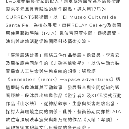
LAB及參展藝術家的投入，肯定臺灣團隊為本屆藝術節
帶來多元且具實驗性的創作觀點。邁入第17屆的
CURRENTS藝術節，以「El Museo Cultural de
Santa Fe」為核心展場，串連RELAY Gallery及美國
原住民藝術學院（IAIA）數位穹頂等空間，透過展覽、
演出與論壇活動促進國際科技藝術交流。
「臺灣展演計畫」集結五件作品參展。侯君昊、李宸安
及周柏慶共同創作的《非碳基植物學》，以仿生動力裝
置探索人工生命與生態系統的想像；張欣語
《Sensation（remix）—Space adventures》透
過即時音像演算與互動敘事，發展聲音與空間感知的觀
看經驗。段沐展出錄像作品《盜字者》及XR沉浸式互動
作品《山水訣》，從神話敘事、生態與災害經驗出發，
探討人與環境之間的關係。此外，藝術節期間亦於IAIA
數位穹頂展映李宸安與鄭乃銓的作品《入岫：穹頂》，
呈現技術實驗與文化思辨間的多元面貌。