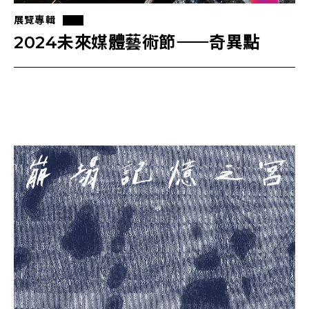
展覽專輯
2024未來媒體藝術節⸺奇異點