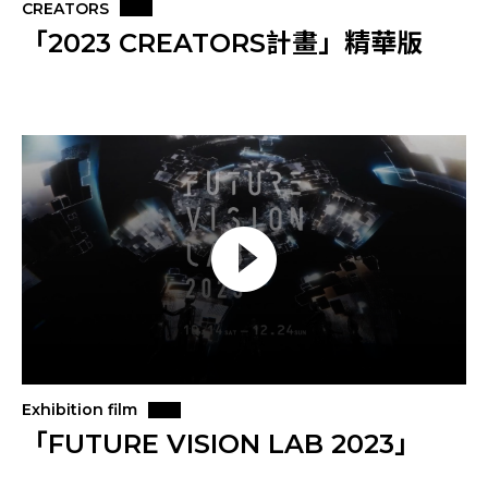
CREATORS
「2023 CREATORS計畫」精華版
Exhibition film
「FUTURE VISION LAB 2023」