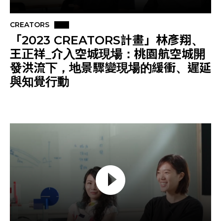
CREATORS
「2023 CREATORS計畫」林彥翔、
王正祥_介入空城現場：桃園航空城開
發洪流下，地景驟變現場的緩衝、遲延
與知覺行動