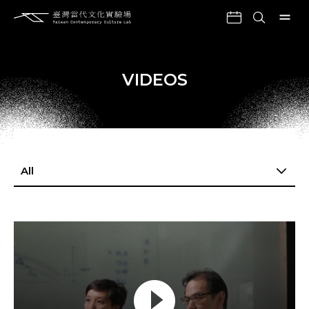
VIDEOS
All
All
Annual Review
Exhibition film
Activity Record