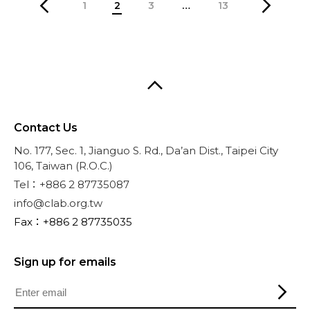
1
2
3
…
13
Contact Us
No. 177, Sec. 1, Jianguo S. Rd., Da’an Dist., Taipei City
106, Taiwan (R.O.C.)
Tel：+886 2 87735087
info@clab.org.tw
Fax：+886 2 87735035
Sign up for emails