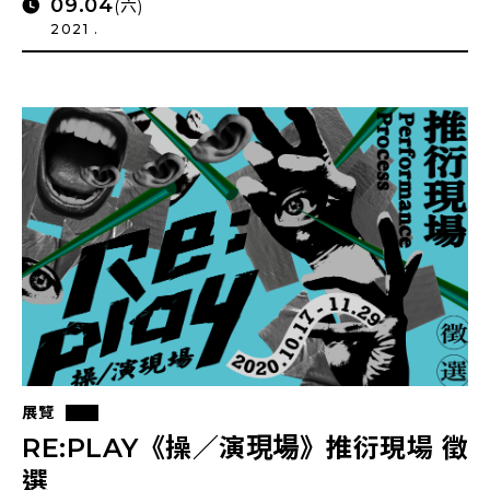
09.04
(六)
2021 .
展覽
RE:PLAY《操／演現場》推衍現場 徵
選