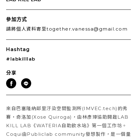
參加方式
請將個人資料寄至together.vanessa@gmail.com
Hashtag
#labkilllab
分享
來自巴塞隆納鄰里汙染空間監測所(IMVEC.tech)的秀
賽・奇洛加(Xose Quiroga)，由林彥璋協助開啟LAB
KILL LAB《WATERIA自助飲水站》第一個工作坊。
Coqui由Publiclab community發想製作，是一個量