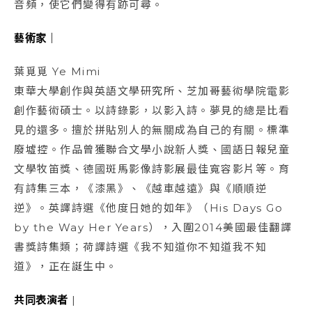
音頻，使它們變得有跡可尋。
藝術家｜
葉覓覓 Ye Mimi
東華大學創作與英語文學研究所、芝加哥藝術學院電影
創作藝術碩士。以詩錄影，以影入詩。夢見的總是比看
見的還多。擅於拼貼別人的無關成為自己的有關。標準
廢墟控。作品曾獲聯合文學小說新人獎、國語日報兒童
文學牧笛獎、德國斑馬影像詩影展最佳寬容影片等。育
有詩集三本，《漆黑》、《越車越遠》與《順順逆
逆》。英譯詩選《他度日她的如年》（His Days Go
by the Way Her Years），入圍2014美國最佳翻譯
書獎詩集類；荷譯詩選《我不知道你不知道我不知
道》，正在誕生中。
共同表演者
|