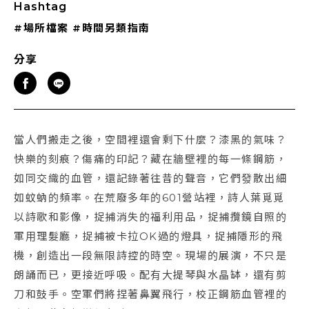
Hashtag
#場所檔案
#時間另類指南
分享
當人們搬走之後，空間裡還會剩下什麼？漆黑的氣味？
快樂的刻痕？傷痛的印記？藏在牆壁裡的每一條鋼筋，
如同交織的血管，還記錄著往昔的聲音，它們發散出細
如蚊蚋的頻率。在荒廢多年的601營站裡，詩人葉覓覓
以詩歌和影像，捉捕消失的福利用品，捉捕攬鏡自照的
軍用理髮廳，捉捕被卡拉OK過的燈具，捉捕隱形的飛
機，創造出一段無限詩控的時空。現場的展演，不只是
朗誦而已，更接近呼吸。配有大提琴與水晶缽，還有剪
刀和鼓手。空軍們將捏著鼻翼飛行，校正鋼筋血管裡的