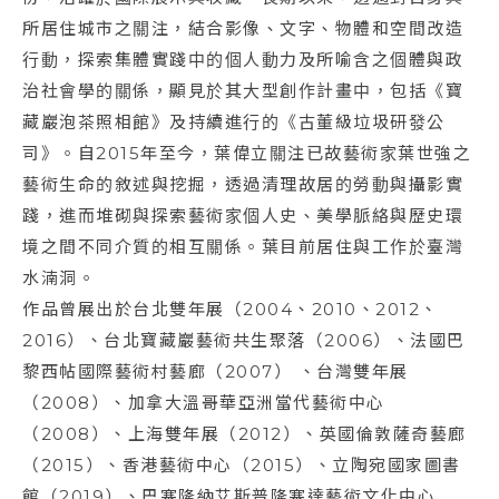
所居住城市之關注，結合影像、文字、物體和空間改造
行動，探索集體實踐中的個人動力及所喻含之個體與政
治社會學的關係，顯見於其大型創作計畫中，包括《寶
藏巖泡茶照相館》及持續進行的《古董級垃圾研發公
司》。自2015年至今，葉偉立關注已故藝術家葉世強之
藝術生命的敘述與挖掘，透過清理故居的勞動與攝影實
踐，進而堆砌與探索藝術家個人史、美學脈絡與歷史環
境之間不同介質的相互關係。葉目前居住與工作於臺灣
水湳洞。
作品曾展出於台北雙年展（2004、2010、2012、
2016）、台北寶藏巖藝術共生聚落（2006）、法國巴
黎西帖國際藝術村藝廊（2007） 、台灣雙年展
（2008）、加拿大溫哥華亞洲當代藝術中心
（2008）、上海雙年展（2012）、英國倫敦薩奇藝廊
（2015）、香港藝術中心（2015）、立陶宛國家圖書
館（2019）、巴塞隆納艾斯普隆塞達藝術文化中心