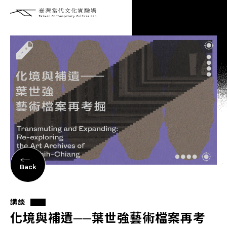
Back
講談
化境與補遺──葉世強藝術檔案再考