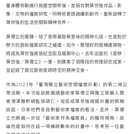
量身體勞動進行故居空間修復，並結合對葉世強作品、影
像、文物的檔案研究，同時他更透過攝影創作，重新詮釋了
葉世強的生活空間與精神世界。
葉偉立的實踐，除了是帶著致敬意味的精神化境，也是對於
懸欠的藝術檔案研究之補遺。如今，整理好的兩棟建築物，
將成為
葉世強故居紀念館
及檔案中心。去年出版的《星移：
葉世強／葉偉立》一書，則匯集了現階段的梳理研究成果，
並紀錄了兩位藝術家跨時空的精神交會。
作為2023年「臺灣獨立藝術空間檔案計劃」的第二場公
眾活動，本次座談將邀請藝術家葉偉立與獨立策展人暨
香港漢雅軒總監張頌仁，從促成葉世強故居計畫的契機
談起，分享他們各自對藝術家檔案的看法。此外，葉偉
立也將進一步從「藝術家作為檔案員」的獨特視角，談
論他是如何在這一項橫跨數年的計畫中，思考另一位藝