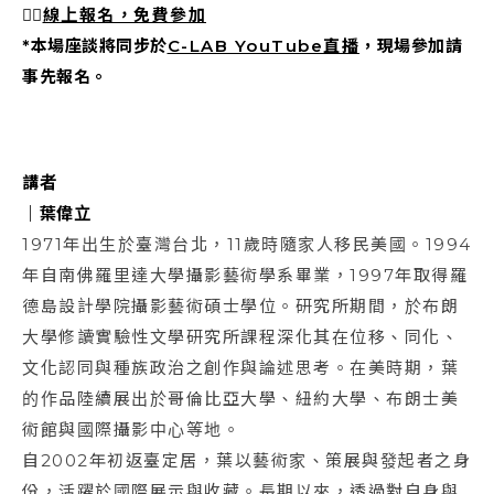
👉🏻
線上報名，免費參加
*
本場座談將同步於
C-LAB YouTube直播
，現場參加請
事先報名。
講者
｜葉偉立
1971年出生於臺灣台北，11歲時隨家人移民美國。1994
年自南佛羅里達大學攝影藝術學系畢業，1997年取得羅
德島設計學院攝影藝術碩士學位。研究所期間，於布朗
大學修讀實驗性文學研究所課程深化其在位移、同化、
文化認同與種族政治之創作與論述思考。在美時期，葉
的作品陸續展出於哥倫比亞大學、紐約大學、布朗士美
術館與國際攝影中心等地。
自2002年初返臺定居，葉以藝術家、策展與發起者之身
份，活躍於國際展示與收藏。長期以來，透過對自身與