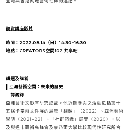
臺灣與香港兩地藝術社群的連結。
觀賞講座影片
時間：
2022.08.14
（日）
14:30–16:30
地點：
CREATORS
空間
102
共享吧
講題及講者
▌
亞洲藝術空間：未來的歷史
｜
譚鴻鈞
亞洲藝術文獻庫研究總監。他近期參與之活動包括第十
五屆卡塞爾文件展的展覽「翻越」（2022）、亞洲藝術
學院（2021–22）、「社群築織」展覽（2020），以
及與達卡藝術高峰會及康乃爾大學比較現代性研究所合