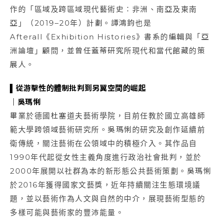
作的「區域及跨區域現代藝術史︰非洲、南亞及東南
亞」（2019–20年）計劃。譚鴻鈞也是
Afterall《Exhibition Histories》書系的編輯與「亞
洲論壇」顧問，並曾任蓋蒂研究所現代和當代館藏的策
展人。
▌
從游擊性的體制批判到另翼空間的崛起
｜
吳瑪悧
畢業於德國杜塞道夫藝術學院，目前任教於國立高雄師
範大學跨領域藝術研究所。吳瑪悧的研究及創作延續前
衛傳統，關注藝術在公領域中的積極介入。其作品自
1990年代起從女性主義角度進行政治社會批判，並於
2000年展開以社群為本的新形態公共藝術策劃。吳瑪悧
於2016年獲得國家文藝獎，近年持續關注生態環境議
題，並以藝術作為人文與自然的中介，展現藝術型態的
多樣可能與藝術家的豐沛能量。