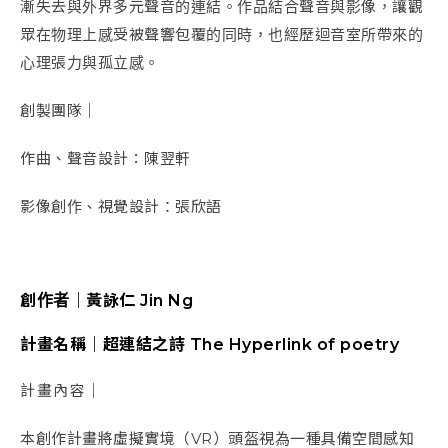
漸失去與外界多元聲音的連結。作品結合聲音與影像，讓觀
眾在物理上感受被聲響包覆的同時，也經歷迴音室所帶來的
心理張力與孤立感。
創製團隊｜
作曲、聲音設計：陳翌軒
影像創作、視覺設計：張欣語
創作者｜黃詠仁 Jin Ng
計畫名稱｜超連結之詩 The Hyperlink of poetry
計畫內容｜
本創作計畫將虛擬實境（VR）頭盔視為一種具備空間感知