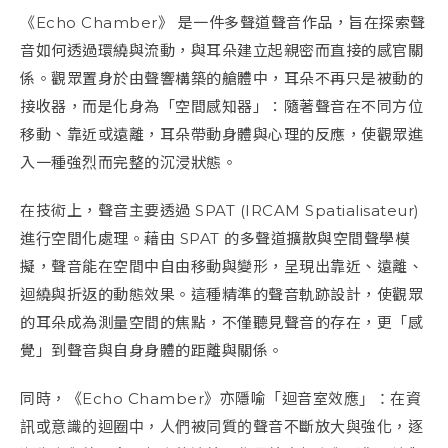
《Echo Chamber》 是一件多聲道聲音作品，旨在探索聲
音如何透過環繞與流動，與耳朵建立起親密而直接的感官關
係。觀眾置身於由聲響構築的艙體中，耳朵不再只是被動的
接收器，而是化身為「空間感知器」：隨著聲音在不同方位
移動、靠近或遠離，耳朵帶動身體與心理的反應，使觀眾進
入一種強烈而完整的沉浸狀態。
在技術上，聲音主要透過 SPAT (IRCAM Spatialisateur)
進行空間化處理。藉由 SPAT 的多聲道擴散與空間聲學模
擬，聲音能在空間中自由移動與變形，呈現出靠近、遠離、
迴繞與折返的動態效果。這種精準的聲音軌跡設計，使觀眾
的耳朵成為測量空間的焦點，不僅聽見聲音的存在，更「感
覺」到聲音與自身身體的距離與關係。
同時，《Echo Chamber》亦隱喻「迴音室效應」：在資
訊或意識的迴圈中，人們被同質的聲音不斷放大與強化，逐