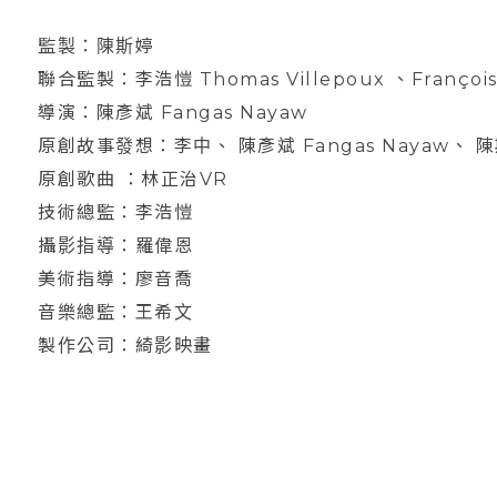
監製：陳斯婷
聯合監製：李浩愷 Thomas Villepoux 、Françoi
導演：陳彥斌 Fangas Nayaw
原創故事發想：李中、 陳彥斌 Fangas Nayaw、
原創歌曲 ：林正治VR
技術總監：李浩愷
攝影指導：羅偉恩
美術指導：廖音喬
音樂總監：王希文
製作公司：綺影映畫