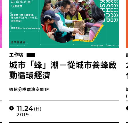
工作坊
城市「蜂」潮－從城市養蜂啟
動循環經濟
通信分隊展演空間1F
11.24
(日)
2019 .