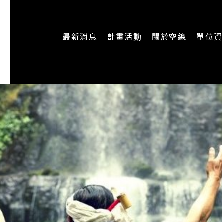
最新消息
計畫活動
關於空總
單位
一般公告
最新活動
認識空總
即時新聞
主題計畫
組織架構
CREATORS
公開資訊
認識執行長
場地申請
加入我們