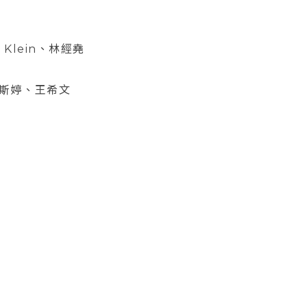
s Klein、林經堯
 陳斯婷、王希文