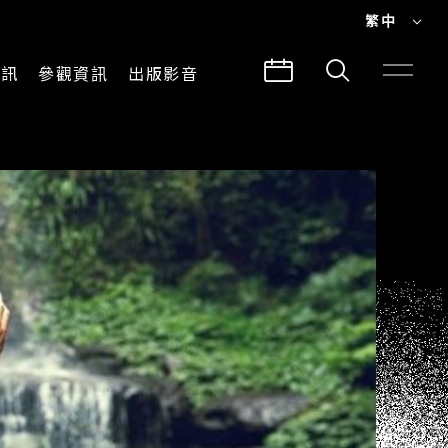
繁中
EN
資訊
參觀資訊
出版影音
繁中
參觀須知
CLABO
交通與地圖
所有影音
建築故事
出版品
導覽服務