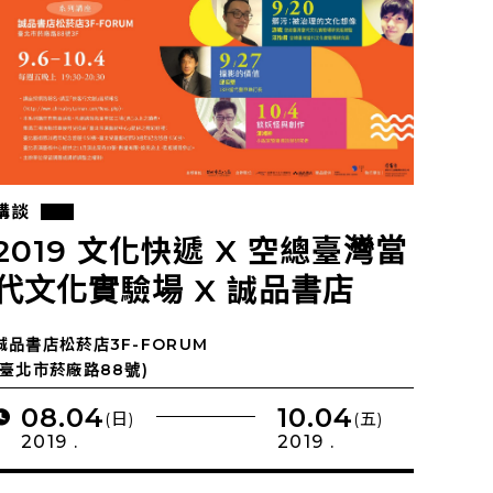
講談
2019 文化快遞 X 空總臺灣當
代文化實驗場 X 誠品書店
《城市震盪》系列講座
誠品書店松菸店3F-FORUM
(臺北市菸廠路88號)
08.04
10.04
(日)
(五)
2019 .
2019 .