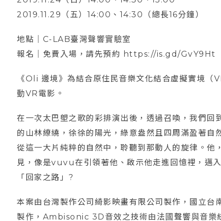
2019.11.29（五）14:00、14:30（總長16分鐘）
地點｜C-LAB臺灣聲響實驗室
報名｜免費入場，請先預約 https://is.gd/GvY9Ht
《Oli 邊境》為結合原住民音樂文化結合虛擬實境（VR
動VR電影。
在一次太巴塱之歌的彩排演出後，透過召喚，我們回
的山林繚繞，徐徐的陽光，綠意盎然且四周滿盈著自
從這一大片純粹的自然中，聆聽到那動人的旋律。他
見，像是vuvu在引領著他、啟示他走進回憶裡，邁
「回家之路」?
本案由台灣製作公司綺影映畫有限公司製作，國立台南藝術大
製作，Ambisonic 3D音效之技術由法國聲響與音