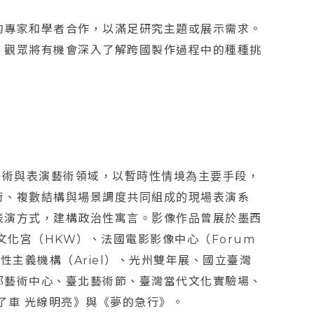
的專家和學者合作，以滿足研究主題或展示需求。
，觀眾將有機會深入了解跨國製作過程中的種種挑
藝術與表演藝術領域，以暫時性情境為主要手段，
術、複數結構與場景調度共同組成的現場表演系
表演方式，建構政治性寓言。影像作品曾展於墨西
柏林世界文化宮（HKW）、法國電影影像中心（Forum
、丹麥女性主義機構（Ariel）、光州雙年展、國立臺灣
都藝術中心、臺北藝術節、臺灣當代文化實驗場、
了車 光線明亮》與《夢的急行》。