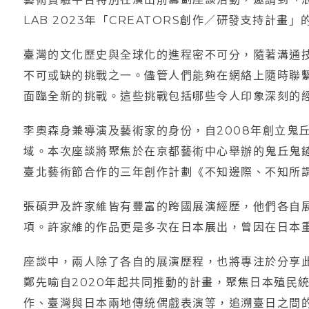
LAB 2023年「CREATORS創作／研發支持計
臺灣的文化歷史與全球化的進程密不可分，隨著溝通
不可或缺的挑戰之一。儘管人們能夠在網絡上隨時聯
面臨全新的挑戰。這些挑戰包括哪些令人印象深刻的
李奧森身兼導演及藝術家的身份，自2008年創立鬼
域。本次座談將聚焦於在京都藝術中心舉辦的鬼丘鬼
臺北藝術節合作的三年創作計劃《不知邊際、不知所
張碩尹及許家維皆有豐富的跨國展演經歷，他們各自
項。許家維的作品更是多次在日本展出，曾因在日本
座談中，兩人除了各自的展演歷程，也將專注於分享
鄭先喻自2020年起共同推動的計畫，聚焦日本殖民
作、臺灣與日本兩地傳統偶戲表演等，追溯臺日之間