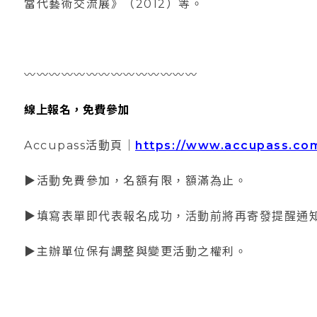
當代藝術交流展》（2012）等。
〰️〰️〰️〰️〰️〰️〰️〰️〰️〰️〰️〰️〰️〰️
線上報名，免費參加
Accupass活動頁｜
https://www.accupass.com
▶活動免費參加，名額有限，額滿為止。
▶填寫表單即代表報名成功，活動前將再寄發提醒通
▶主辦單位保有調整與變更活動之權利。