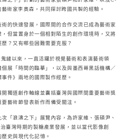
畫」的藝術家李奧森，共同探討跨國共製的經驗。
技術的快速發展，國際間的合作交流已成為藝術家
繫，但當置身於一個相對陌生的創作環境時，又將
經歷？又有哪些困難需要克服？
丘鬼鏟以來，一直活躍於視覺藝術和表演藝術領
鏟個展「時間的臨摹」，以及與墨西哥黑話機構／
謂事件》兩地的國際製作經歷。
展開獨道創作軸線並囊括臺灣與國際間重要藝術獎
重要藝術節發表新作而備受關注。
此次「浪濤之下」展覽內容，為許家維、張碩尹、
統治臺灣時期的製糖產業發展，並以當代影像創
的歷史與現代化記憶。