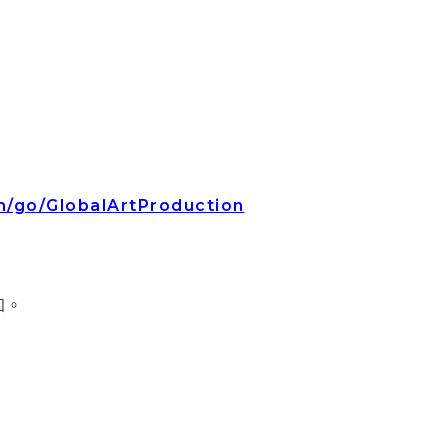
/go/GlobalArtProduction
知。