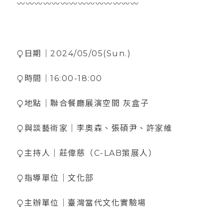
〰️〰️〰️〰️〰️〰️〰️〰️〰️〰️〰️〰️〰️〰️
⧬日期｜2024/05/05(Sun.)
⧬時間｜16:00-18:00
⧬地點｜聯合餐廳展演空間 灰盒子
⧬與談藝術家｜李奧森、張碩尹、許家維
⧬主持人｜莊偉慈（C-LAB策展人）
⧬指導單位｜文化部
⧬主辦單位｜臺灣當代文化實驗場