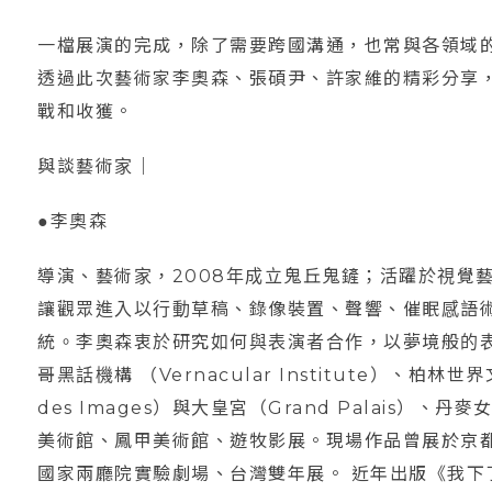
一檔展演的完成，除了需要跨國溝通，也常與各領域
透過此次藝術家李奧森、張碩尹、許家維的精彩分享
戰和收獲。
與談藝術家｜
●李奧森
導演、藝術家，2008年成立鬼丘鬼鏟；活躍於視覺
讓觀眾進入以行動草稿、錄像裝置、聲響、催眠感語
統。李奧森衷於研究如何與表演者合作，以夢境般的
哥黑話機構 （Vernacular Institute）、
des Images）與大皇宮（Grand Palais）
美術館、鳳甲美術館、遊牧影展。現場作品曾展於京
國家兩廳院實驗劇場、台灣雙年展。 近年出版《我下