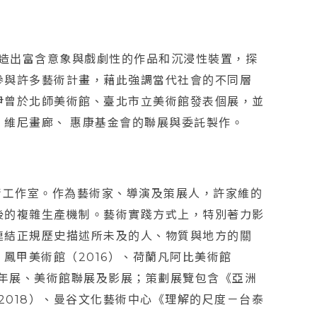
創造出富含意象與戲劇性的作品和沉浸性裝置，探
參與許多藝術計畫，藉此強調當代社會的不同層
尹曾於北師美術館、臺北市立美術館發表個展，並
維尼畫廊、 惠康基金會的聯展與委託製作。
藝術工作室。作為藝術家、導演及策展人，許家維的
後的複雜生產機制。藝術實踐方式上，特別著力影
連結正規歷史描述所未及的人、物質與地方的關
、鳳甲美術館（2016）、荷蘭凡阿比美術館
三年展、美術館聯展及影展；策劃展覽包含《亞洲
2018）、曼谷文化藝術中心《理解的尺度－台泰