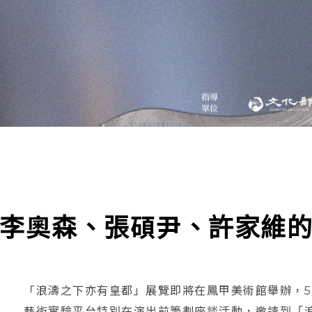
李奧森、張碩尹、許家維
「浪濤之下亦有皇都」展覽即將在鳳甲美術館舉辦，5月
藝術實驗平台特別在演出前籌劃座談活動，邀請到「浪