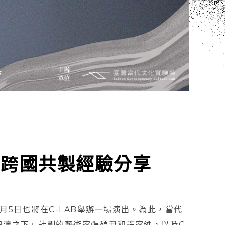
的跨國共製經驗分享
5日也將在C-LAB舉辦一場演出。為此，當代
濤之下」計劃的藝術家張碩尹和許家維，以及C-