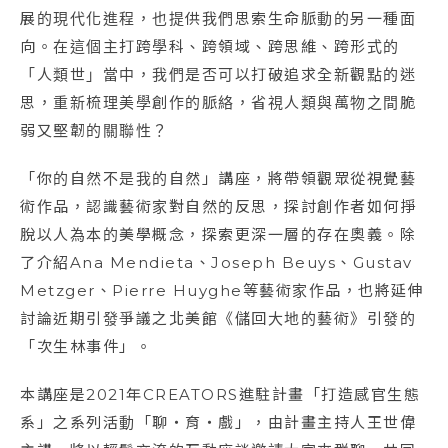
展的現代化進程，也提供我們思索生命脈動的另一種面
向。在這個主打跨學科、跨領域、跨思維、跨形式的
「人類世」當中，我們是否可以打破追求全新觀點的迷
思，重新梳理美學創作的脈絡，省視人類與萬物之間脆
弱又堅韌的關聯性？
「你的自然不是我的自然」講座，將帶領觀眾從視覺藝
術作品，認識藝術家對自然的反思，探討創作者如何掙
脫以人為本的美學概念，探索更深一層的存在奧義。除
了介紹Ana Mendieta、Joseph Beuys、Gustav
Metzger、Pierre Huyghe等藝術家作品，也將延伸
討論近期引發爭議之北美館《儲回大地的藝術》引發的
「次生林事件」。
本講座是2021年CREATORS進駐計畫「打造感官生態
系」之系列活動「聊・育・戲」，由計畫主持人王世偉