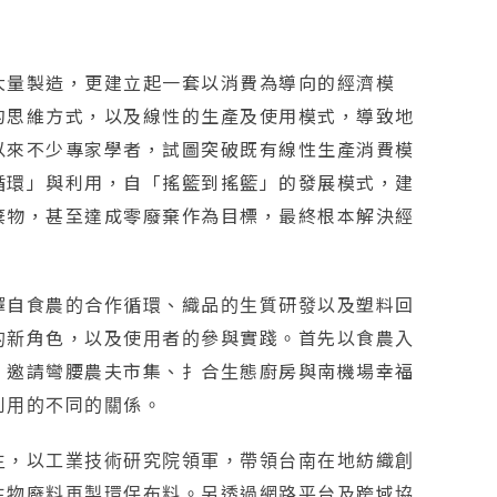
大量製造，更建立起一套以消費為導向的經濟模
的思維方式，以及線性的生產及使用模式，導致地
以來不少專家學者，試圖突破既有線性生產消費模
循環」與利用，自「搖籃到搖籃」的發展模式，建
棄物，甚至達成零廢棄作為目標，最終根本解決經
擇自食農的合作循環、織品的生質研發以及塑料回
的新角色，以及使用者的參與實踐。首先以食農入
，邀請彎腰農夫市集、扌合生態廚房與南機場幸福
利用的不同的關係。
主，以工業技術研究院領軍，帶領台南在地紡織創
生物廢料再製環保布料。另透過網路平台及跨域協