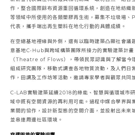
作，整合國際餘布資源重回循環系統，創造在地紡織
等領域中所使用的各類塑膠再生術，募集不垃圾場、Prec
代表，攜手端出再生塑料在地化行動的具體成績。
在空總基地裡緣與外側，還有以臨時建築凸顯社會議題見長
意基地C-Hub與跨域構築團隊所接力的實驗建築計畫。R
（Theatre of Flows），帶領民眾認識與了
組成研究團隊，移動式調查各地物質流動，及人們日
作，田調及工作坊等活動，邀請專家學者與觀眾共同
C-LAB實驗建築延續2018的綠能、智慧與循環城
域中既有空間資源的再利用可能。過程中媒合學界與
業間的協作，設計新型態的空間介面，並投射出未來
並串連周邊社區環境。
穿透圍牆的實驗迴響