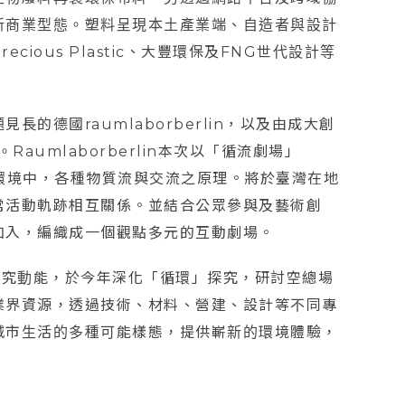
新商業型態。塑料呈現本土產業端、自造者與設計
ious Plastic、大豐環保及FNG世代設計等
的德國raumlaborberlin，以及由成大創
aumlaborberlin本次以「循流劇場」
解當今環境中，各種物質流與交流之原理。將於臺灣在地
常活動軌跡相互關係。並結合公眾參與及藝術創
加入，編織成一個觀點多元的互動劇場。
市研究動能，於今年深化「循環」探究，研討空總場
業界資源，透過技術、材料、營建、設計等不同專
城市生活的多種可能樣態，提供嶄新的環境體驗，