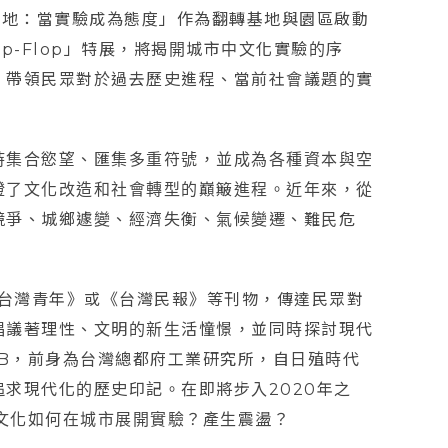
再基地：當實驗成為態度」作為翻轉基地與園區啟動
lip-Flop」特展，將揭開城市中文化實驗的序
，帶領民眾對於過去歷史進程、當前社會議題的實
時集合慾望、匯集多重符號，並成為各種資本與空
證了文化改造和社會轉型的巔簸進程。近年來，從
競爭、城鄉遽變、經濟失衡、氣候變遷、難民危
《台灣青年》或《台灣民報》等刊物，傳達民眾對
倡議著理性、文明的新生活憧憬，並同時探討現代
AB，前身為台灣總都府工業研究所，自日殖時代
求現代化的歷史印記。在即將步入2020年之
討文化如何在城市展開實驗？產生震盪？