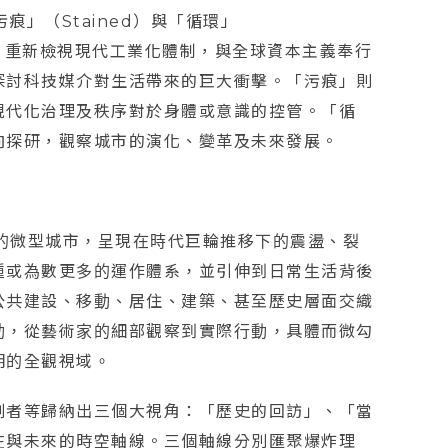
污痕」（Stained）與「循環」
複式」重新檢視現代工業化體制，與全球資本主義奉行
探討科技媒介對生活帶來的巨大衝擊。「污痕」則
現代化治理及秩序對於身體或意識的控管。「循
向探研，觀察城市的演化、變革及未來發展。
中的微型城市，呈現在時代巨輪推移下的震盪、裂
種或為數更多的運作體系，並引伸到日常生活背後
公共建設、移動、居住、建築、甚至歷史層面交織
動，從藝術家的細部觀察到實際行動，具體而微勾
明的全觀視域。
劃者等歸納出三個大視角：「歷史的回訪」、「當
在與未來的時空軸線。三個軸線分別匯聚爆炸理