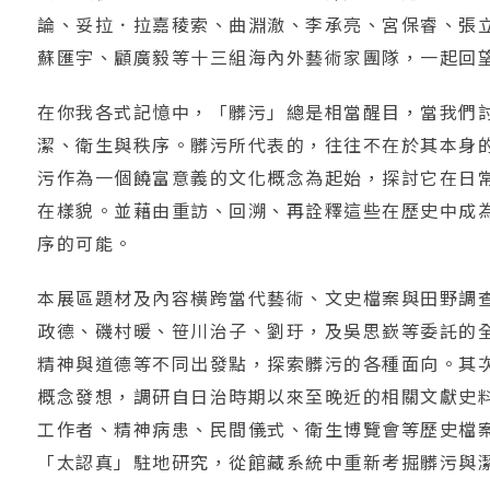
論、妥拉．拉嘉稜索、曲淵澈、李承亮、宮保睿、張
蘇匯宇、顧廣毅等十三組海內外藝術家團隊，一起回
在你我各式記憶中，「髒污」總是相當醒目，當我們
潔、衛生與秩序。髒污所代表的，往往不在於其本身
污作為一個饒富意義的文化概念為起始，探討它在日
在樣貌。並藉由重訪、回溯、再詮釋這些在歷史中成
序的可能。
本展區題材及內容橫跨當代藝術、文史檔案與田野調
政德、磯村暖、笹川治子、劉玗，及吳思嶔等委託的
精神與道德等不同出發點，探索髒污的各種面向。其
概念發想，調研自日治時期以來至晚近的相關文獻史
工作者、精神病患、民間儀式、衛生博覽會等歷史檔
「太認真」駐地研究，從館藏系統中重新考掘髒污與