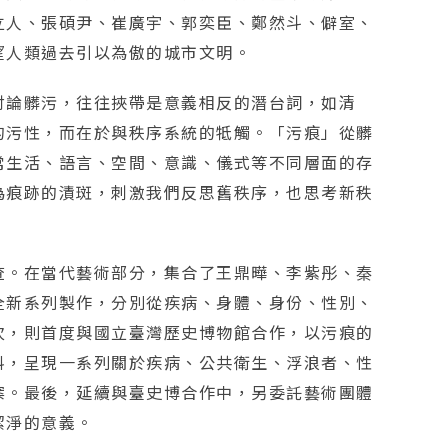
立人、張碩尹、崔廣宇、郭奕臣、鄭然斗、僻室、
望人類過去引以為傲的城市文明。
討論髒污，往往挾帶是意義相反的潛台詞，如清
的污性，而在於與秩序系統的牴觸。「污痕」從髒
常生活、語言、空間、意識、儀式等不同層面的存
為痕跡的漬斑，刺激我們反思舊秩序，也思考新秩
查。在當代藝術部分，集合了王鼎曄、李紫彤、秦
全新系列製作，分別從疾病、身體、身份、性別、
次，則首度與國立臺灣歷史博物館合作，以污痕的
料，呈現一系列關於疾病、公共衛生、浮浪者、性
案。最後，延續與臺史博合作中，另委託藝術團體
潔淨的意義。