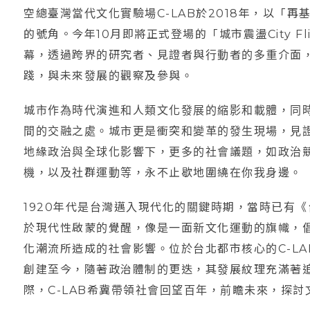
空總臺灣當代文化實驗場C-LAB於2018年，以「
的號角。今年10月即將正式登場的「城市震盪City F
幕，透過跨界的研究者、見證者與行動者的多重介面
踐，與未來發展的觀察及參與。
城市作為時代演進和人類文化發展的縮影和載體，同
間的交融之處。城市更是衝突和變革的發生現場，見
地緣政治與全球化影響下，更多的社會議題，如政治
機，以及社群運動等，永不止歇地圍繞在你我身邊。
1920年代是台灣邁入現代化的關鍵時期，當時已有
於現代性啟蒙的覺醒，像是一面新文化運動的旗幟，
化潮流所造成的社會影響。位於台北都市核心的C-L
創建至今，隨著政治體制的更迭，其發展紋理充滿著追
際，C-LAB希冀帶領社會回望百年，前瞻未來，探