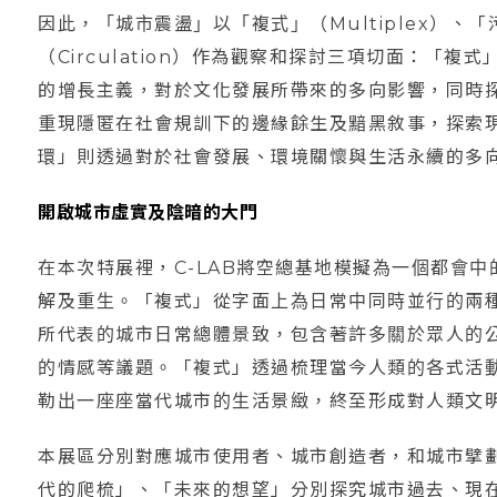
因此，「城市震盪」以「複式」（Multiplex）、「
（Circulation）作為觀察和探討三項切面：「
的增長主義，對於文化發展所帶來的多向影響，同時
重現隱匿在社會規訓下的邊緣餘生及黯黑敘事，探索
環」則透過對於社會發展、環境關懷與生活永續的多
開啟城市虛實及陰暗的大門
在本次特展裡，C-LAB將空總基地模擬為一個都會
解及重生。「複式」從字面上為日常中同時並行的兩
所代表的城市日常總體景致，包含著許多關於眾人的
的情感等議題。「複式」透過梳理當今人類的各式活
勒出一座座當代城市的生活景緻，終至形成對人類文
本展區分別對應城市使用者、城市創造者，和城市擘
代的爬梳」、「未來的想望」分別探究城市過去、現