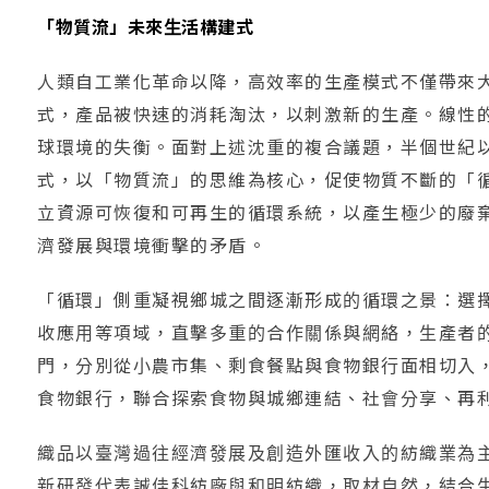
「物質流」未來生活構建式
人類自工業化革命以降，高效率的生產模式不僅帶來
式，產品被快速的消耗淘汰，以刺激新的生產。線性
球環境的失衡。面對上述沈重的複合議題，半個世紀
式，以「物質流」的思維為核心，促使物質不斷的「
立資源可恢復和可再生的循環系統，以產生極少的廢
濟發展與環境衝擊的矛盾。
「循環」側重凝視鄉城之間逐漸形成的循環之景：選
收應用等項域，直擊多重的合作關係與網絡，生產者
門，分別從小農市集、剩食餐點與食物銀行面相切入
食物銀行，聯合探索食物與城鄉連結、社會分享、再
織品以臺灣過往經濟發展及創造外匯收入的紡織業為
新研發代表誠佳科紡廠與和明紡織，取材自然，結合