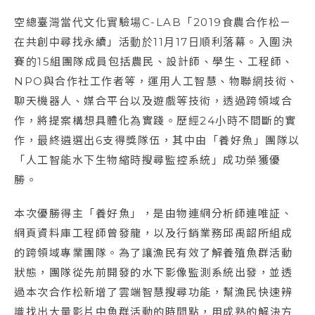
空總臺灣當代文化實驗場C-LAB「2019食農合作松－
在共創中尋找永續」活動於11月17日順利落幕。入圍決
賽的15組團隊成員包括農民、設計師、學生、工程師、
NPO與合作社工作者等，運用人工智慧、物聯網技術、
聊天機器人、媒合平台以及遊戲等技術，透過跨領域合
作，將提案構想具體化為實踐。歷經24小時不間斷的實
作，最終遴選出6支得獎隊伍，其中由「養好魚」團隊以
「人工智能水下生物縮時搜尋監控系統」成功榮獲優
勝。
本次優勝得主「養好魚」，是由物連網分析師連唯証、
網頁資料庫工程師曾發龍，以及行銷業務邱禹韶所組成
的跨領域專業團隊。為了讓漁民有效了解養殖魚群活動
狀態，團隊從先前開發的水下影像監測系統出發，並透
過本次合作松新增了雲端智慧搜尋功能，幫漁民快速辨
識找出大量影片中魚群活動的時間點，用成熟的解決方