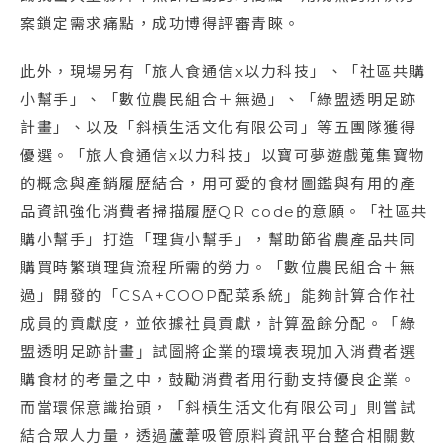
案鎖定需求痛點，成功博得評審青睞。
此外，現場另有「旅人食通信x以力科技」、「社區共購
小幫手」、「數位農民組合＋無過」、「綠盟透明足跡
計畫」、以及「斜槓生活文化有限公司」等五團隊獲得
優選。「旅人食通信x以力科技」以寶可夢遊戲蒐集寶物
的概念與產銷履歷結合，用可愛的食材圖鑑與有用的產
品資訊強化消費者掃描履歷QR code的意願。「社區共
購小幫手」打造「理貨小幫手」，幫助節省農產品共同
購買時繁瑣理貨流程所需的勞力。「數位農民組合＋無
過」開發的「CSA+COOP配菜系統」能夠計算合作社
成員的貢獻度，並依據社員貢獻，計算盈餘分配。「綠
盟透明足跡計畫」試圖將企業的環境表現加入消費者選
購食材的考量之中，鼓勵消費者用行動支持優良企業。
而當環保意識抬頭，「斜槓生活文化有限公司」則嘗試
結合眾人力量，透過蘆葦吸管原料資訊平台整合相關數