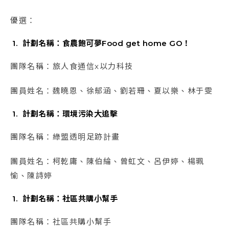
優選：
計劃名稱：食農飽可夢Food get home GO！
團隊名稱：旅人食通信x以力科技
團員姓名：魏曉恩、徐郁涵、劉若珊、夏以樂、林于雯
計劃名稱：環境污染大追擊
團隊名稱：綠盟透明足跡計畫
團員姓名：柯乾庸、陳伯綸、曾虹文、呂伊婷、楊珮
愉、陳詩婷
計劃名稱：社區共購小幫手
團隊名稱：社區共購小幫手