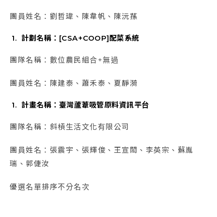
團員姓名：劉哲瑋、陳韋帆、陳沅蓀
計劃名稱：[CSA+COOP]配菜系統
團隊名稱：數位農民組合+無過
團員姓名：陳建泰、蕭禾泰、夏靜漪
計畫名稱：臺灣蘆葦吸管原料資訊平台
團隊名稱：斜槓生活文化有限公司
團員姓名：張震宇、張輝俊、王宣閎、李英宗、蘇胤
瑞、郭倢汝
優選名單排序不分名次