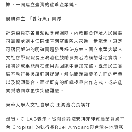
據，一同建立臺灣的蘆葦產業鏈。
優勝得主-「養好魚」團隊
評選委員亦各自勉勵參賽團隊。內政部合作及人民團體
司籌備處副主任陳佳容期望團隊未來進一步聚焦，鎖定
可落實解決的明確問題發展解決方案。國立東華大學人
文社會學院院長王鴻濬也鼓勵參賽者將構想落地實踐，
讓初步成果能夠在使用與回饋中更加完整。臺灣民主實
驗室執行長吳銘軒則提醒，解決問題需要多方面的考量
以及資源整合，而從既有的組織找尋合作方式，或許能
夠幫助團隊更快突破難題。
東華大學人文社會學院 王鴻濬院長講評
最後，C-LAB表示，從開幕論壇安排菲律賓農業募資平
台 Cropital 的執行長Ruel Amparo與台灣在地實務