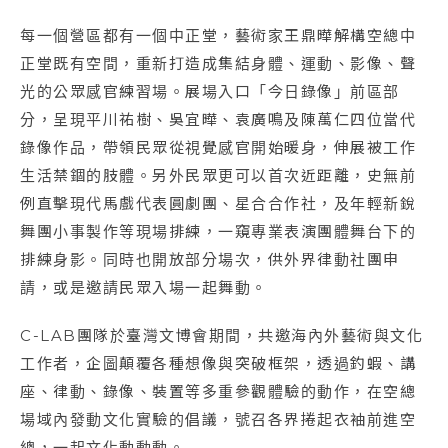
每一個營區都有一個中正堂，藝術家王鼎曄解構空總中
正堂既有空間，重新打造成集結身體、運動、影像、聲
光的公眾感官練習場。展場入口「今日錄像」前區部
分，呈現平川祐樹、吳宜曄、袁廣鳴及陳萬仁四位當代
錄像作品，帶領民眾從視覺感官開始暖身，伸展被工作
生活禁錮的肢體。另外民眾更可以首次近距離，史無前
例直擊現代馬戲代表圓劇團、星合合作社，及年輕新銳
舞團小事製作等現場排練，一窺專業表演團體舞台下的
排練身影。同時也開放部分場次，供外界律動社團申
請，或是邀請民眾入場一起舞動。
C-LAB團隊於臺灣文博會期間，共邀海內外藝術與文化
工作者，企圖顛覆各種想像與突破框架，透過釣蝦、講
座、律動、錄像、裝置等多重參觀體驗的動作，在空總
場域內發動文化實驗的倡議，號召各界捲起衣袖前進空
總，一起文化動動動。