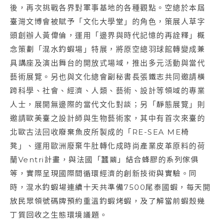
後，再次挑戰各界對軍事基地的各種觀點。空總於本屆
臺灣文博會被賦予「文化大學堂」的角色，策展人草字
頭創辦人黃偉倫，運用「邊界與時代記憶的再詮釋」概
念策劃「混水釣蝦場」特展，將原空總羽球館轉變成兼
具講座及演出舞台的開放式場域，推出多元活動與當代
藝術展覽。另也與文化總會副秘書長張鐵志共同邀請橫
跨科學、社會、經濟、人類、藝術、設計等領域的專業
人士，展開無邊際的當代文化對談；另「靜態展覽」則
邀請歐美臺之設計師與生物藝術家，其中有首次來臺的
北歐古法回收廢棄魚皮所製成的「RE-SEA ME椅
凳」、運用歐洲廢棄牛肚轉化成時尚產業皮革原料的荷
蘭Ventri計畫，與法國「蠶繭」結合蜂膠的系列傢俱
等，實際呈現國際間循環經濟的創新技術與實驗。同
時，混水釣蝦場連續十天共準備7500尾泰國蝦，每天開
放民眾領號碼牌預約重溫釣蝦烤蝦，及了解當前蝦殼幾
丁質回收之生態環境議題。