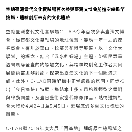
空總臺灣當代文化實驗場首次參與臺灣文博會
前進空總揚竿
搖擺，體驗前所未有的文化體驗
空總臺灣當代文化實驗場C-LAB今年首次參與臺灣文博
會，從首都文化雙軸線的地理位置，響應一年一屆的產
業盛會。有別於華山、松菸與花博等展區，以「文化大
學堂」的概念，結合「混水釣蝦場」主題，帶領民眾重
溫曾風靡全臺的釣蝦場文化，與跨領域創意工作者共同
展開饒富思辨討論，探索出臺灣文化的下一個匯流之
處。此外，C-LAB同時解構中正堂嚴肅的氛圍，同步推
出「今日痛快」特展，集結本土多元風格與類型之舞蹈
與律動團體，及臺日藝術家當代錄像作品，熱情邀請社
會大眾於4月24日至5月5日，進場感受多重文化體驗的
衝擊。
C-LAB繼2018年度大展「再基地」翻轉原空總場域之