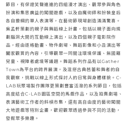
節目，有保證笑聲連連的四組漫才演出、觀眾參與角色
扮演和集思廣益的闖關遊戲，以及由魔術師和扮裝皇后
各自擔綱的單人表演等，在藝術節現場創造滿滿驚喜。
吳孟軒策劃的親子與舞蹈線上計畫，包括以親子面向規
劃腦洞大開的互動線上演出，以及四個親子電影院作
品，經由逐格動畫、物件劇場、舞蹈影像和小丑演出等
闔家觀賞的內容，引導觀眾一同關注環境保護、無國籍
兒童、視障者處境等議題。舞蹈系列作品有以Gather
Town為平台的跨界展演，及混搭古典芭蕾和舞者的自
我觀察，挑戰以線上形式探討人的日常與身體樣貌。C-
LAB玩聚場製作團隊更策劃豐富活潑的系列節目，包括
高度結合C-LAB園區空間的馬戲作品，以及拍賣劇場、
表演藝術工作者的斜槓市集，還有高自由度的藝術闖關
大地遊戲等特別企畫，歡迎觀眾透過參與不同的活動，
發掘眾多樂趣。