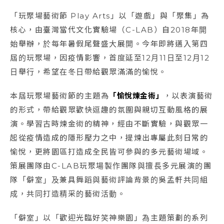
「玩聚場藝術節 Play Arts」以「遊戲」與「聚集」為
核心，由臺灣當代文化實驗場（C-LAB）自2018年開
始舉辦，於每年暑假尾聲盛大展開。今年即將邁入第四
屆的玩聚場，因疫情影響，首度延至12月11日至12月12
日舉行，希望在冬日帶給觀眾滿滿的愉悅。
本屆玩聚場藝術節的主題為
「愉悅煉金術」
，以表演藝術
的形式，帶給觀眾歡快逗趣的氛圍與親切互動風格的展
演。學習古時煉金術的精神，經由不斷實驗，與觀眾一
起從疫情造成的隱形壓力之中，提煉出專屬此刻日常的
愉悅，更將園區打造成全民皆可參與的多元藝術場域。
策展團隊由C-LAB玩聚場製作團隊與擅長多元展演的團
隊「僻室」及兼具舞蹈與藝術評論背景的吳孟軒共同組
成，共同打造精采的藝術活動。
「僻室」以「歡迎光臨好笑神樂園」為主題策劃的系列