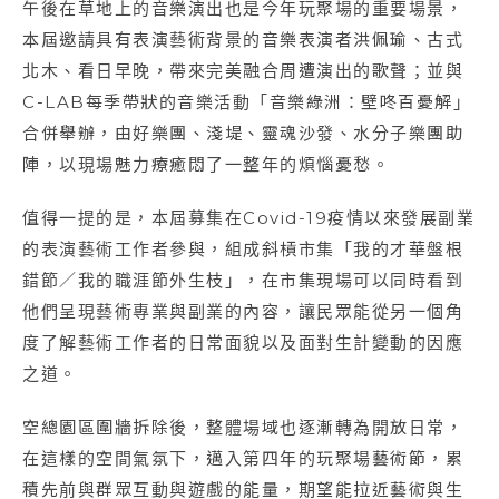
午後在草地上的音樂演出也是今年玩聚場的重要場景，
本屆邀請具有表演藝術背景的音樂表演者洪佩瑜、古式
北木、看日早晚，帶來完美融合周遭演出的歌聲；並與
C-LAB每季帶狀的音樂活動「音樂綠洲：壁咚百憂解」
合併舉辦，由好樂團、淺堤、靈魂沙發、水分子樂團助
陣，以現場魅力療癒悶了一整年的煩惱憂愁。
值得一提的是，本屆募集在Covid-19疫情以來發展副業
的表演藝術工作者參與，組成斜槓市集「我的才華盤根
錯節／我的職涯節外生枝」，在市集現場可以同時看到
他們呈現藝術專業與副業的內容，讓民眾能從另一個角
度了解藝術工作者的日常面貌以及面對生計變動的因應
之道。
空總園區圍牆拆除後，整體場域也逐漸轉為開放日常，
在這樣的空間氣氛下，邁入第四年的玩聚場藝術節，累
積先前與群眾互動與遊戲的能量，期望能拉近藝術與生