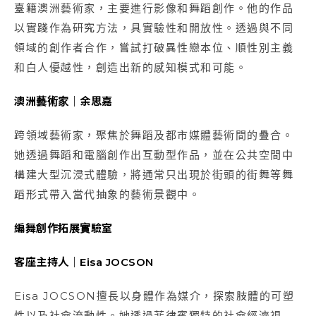
臺籍澳洲藝術家，主要進行影像和舞蹈創作。他的作品
以實踐作為研究方法，具實驗性和開放性。透過與不同
領域的創作者合作，嘗試打破異性戀本位、順性別主義
和白人優越性，創造出新的感知模式和可能。
澳洲藝術家｜
余思嘉
跨領域藝術家，聚焦於舞蹈及都市媒體藝術間的疊合。
她透過舞蹈和電腦創作出互動型作品，並在公共空間中
構建大型沉浸式體驗，將通常只出現於街頭的街舞等舞
蹈形式帶入當代抽象的藝術景觀中。
編舞創作拓展實驗室
客座主持人｜Eisa JOCSON
Eisa JOCSON擅長以身體作為媒介，探索肢體的可塑
性以及社會流動性。她透過菲律賓獨特的社會經濟視