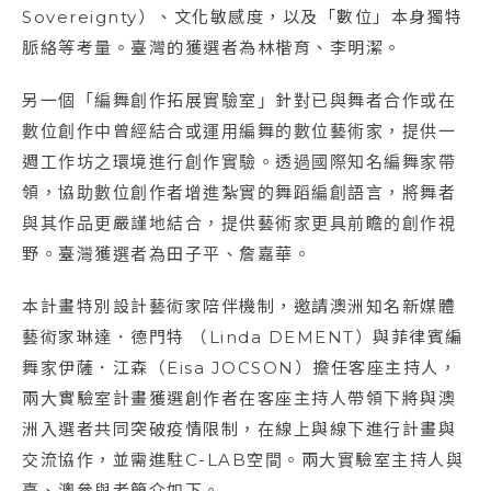
Sovereignty）、文化敏感度，以及「數位」本身獨特
脈絡等考量。臺灣的獲選者為林楷育、李明潔。
另一個「編舞創作拓展實驗室」針對已與舞者合作或在
數位創作中曾經結合或運用編舞的數位藝術家，提供一
週工作坊之環境進行創作實驗。透過國際知名編舞家帶
領，協助數位創作者增進紮實的舞蹈編創語言，將舞者
與其作品更嚴謹地結合，提供藝術家更具前瞻的創作視
野。臺灣獲選者為田子平、詹嘉華。
本計畫特別設計藝術家陪伴機制，邀請澳洲知名新媒體
藝術家琳達．德門特 （Linda DEMENT）與菲律賓編
舞家伊薩．江森（Eisa JOCSON）擔任客座主持人，
兩大實驗室計畫獲選創作者在客座主持人帶領下將與澳
洲入選者共同突破疫情限制，在線上與線下進行計畫與
交流協作，並需進駐C-LAB空間。兩大實驗室主持人與
臺、澳參與者簡介如下。