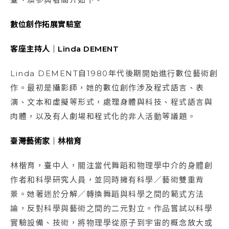
數位創作拓展實驗室
客座主持人｜Linda DEMENT
Linda DEMENT自1980年代後期開始進行數位藝術創
作。最初是攝影師，她的數位創作涉及程式語言、表
演、文本和虛擬等形式，處理身體與科技、程式語言與
肉體，以及有人劇場和程式化的非人活動等議題。
臺灣藝術家｜林楷育
林楷育，臺中人，關注當代舞蹈和物理學中介的身體創
作者和科學研究人員，並同時擁有科學／藝術雙重背
景。她著迷於分解／轉換舞蹈與科學之間的範式方法
論，反對科學與藝術之間的二元對立。作品嘗試以科學
實驗設備、技術，將物理學從原子到宇宙的概念放大或