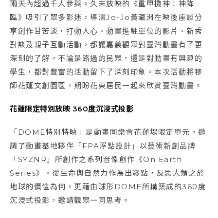
兩天內超過千人參與。久未放映的《重甲機神：神降
臨》吸引了眾多影迷，導演Jo-Jo黃瀛洲在映後座談分
享創作甘苦談，打動人心。動畫進駐單位的影片、新秀
對談及親子互動活動，都讓嘉義觀眾對臺灣動畫有了更
深刻的了解。不論是路過的民眾，還是對動畫有興趣的
學生，都對豐富的活動留下了深刻印象。本次活動將移
師花蓮文創園區，期盼花東居民一起來欣賞臺灣動畫。
花蓮限定特別放映
360度沉浸式投影
「DOME特別特映」是動畫同樂會花蓮場限定單元，邀
請了動畫基地夥伴「FPA浮點設計」以藝術新創品牌
「SYZNR」所創作之系列音像創作《On Earth
Series》。從生命與自然力作為出發點，反思人類之於
地球的價值為何。更藉由球形DOME所構築成的360度
沉浸式投影，邀請觀眾一同思考。