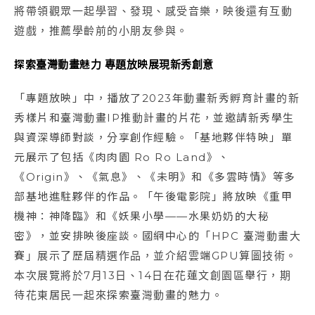
將帶領觀眾一起學習、發現、感受音樂，映後還有互動
遊戲，推薦學齡前的小朋友參與。
探索臺灣動畫魅力 專題放映展現新秀創意
「專題放映」中，播放了2023年動畫新秀孵育計畫的新
秀樣片和臺灣動畫IP推動計畫的片花，並邀請新秀學生
與資深導師對談，分享創作經驗。「基地夥伴特映」單
元展示了包括《肉肉園 Ro Ro Land》、
《Origin》、《氣息》、《未明》和《多雲時情》等多
部基地進駐夥伴的作品。「午後電影院」將放映《重甲
機神：神降臨》和《妖果小學——水果奶奶的大秘
密》，並安排映後座談。國網中心的「HPC 臺灣動畫大
賽」展示了歷屆精選作品，並介紹雲端GPU算圖技術。
本次展覽將於7月13日、14日在花蓮文創園區舉行，期
待花東居民一起來探索臺灣動畫的魅力。