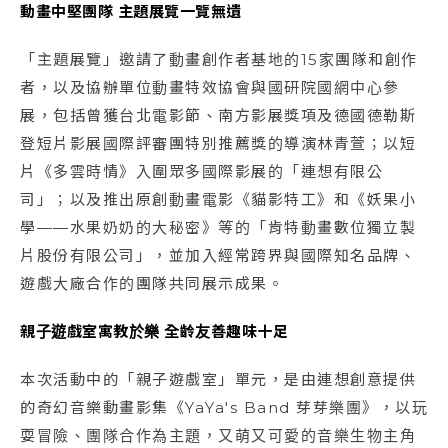
動畫中堅團隊 主題展覽一覽無遺
「主題展覽」邀請了動畫創作者基地的15家團隊和創作
者，以及協辦單位動畫特效協會與國研院國網中心參
展，包括曾獲台北電影節、南方影展獎項及德國德勒斯
登短片影展國際評審團特別推薦獎的導演林青萱；以短
片《多雲時情》入圍眾多國際影展的「連想有限公
司」；以及推出原創動畫電影《貓影特工》和《妖果小
學——水果奶奶的大秘密》等的「肯特動畫數位獨立製
片股份有限公司」，並加入經常跨界與國際知名品牌、
遊戲大廠合作的團隊共同展示成果。
親子遊戲室寓教於樂 全齡友善趣味十足
本次活動中的「親子遊戲室」單元，是由連想創意提供
的奇幻音樂動畫影集《YaYa's Band 芽芽樂團》，以玩
耍冒險、團隊合作為主題，又萌又可愛的音樂生物主角