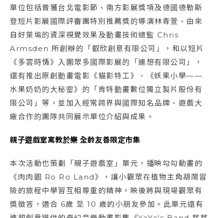
單位包括曾獲台北電影節、南方影展獎項及德國德勒斯
登短片影展國際評審團特別推薦獎的導演林青萱、由來
自好萊塢的資深視覺效果及動畫技術總監 Chris
Armsden 所創辦的「叡欣創意有限公司」，和以短片
《多雲時情》入圍眾多國際影展的「連想有限公司」，
還有推出原創動畫電影《貓影特工》、《妖果小學——
水果奶奶的大秘密》的「肯特動畫數位獨立製片股份有
限公司」等，並加入經常跨界與國際知名品牌、遊戲大
廠合作的團隊共同展示單位介紹與成果。
親子遊戲室寓教於樂 全齡友善限定市集
本次活動也策劃「親子遊戲室」單元，播映勾勾動畫的
《肉肉園 Ro Ro Land》，讓小觀眾在植物主角胡鬧冒
險的旅程中學習互相尊重的精神，映後將與現場觀眾有
獎徵答，適合 6歲 至 10 歲的小朋友參加。此單元還有
連想創意提供的奇幻音樂動畫影集《YaYa's Band 芽芽