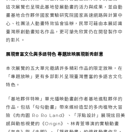
這次展覽也呈現此基地發展動畫的活力與成果，並由動
畫基地合作夥伴國家實驗研究院國家高速網路與計算中
心、社團法人動畫特效協會協辦，民眾可藉由本展認識
臺灣原創動畫知名作品，更可搶先欣賞仍在開發製作中
的影片。
展現豐富文化與多語特色 專題放映展現新秀創意
本次展覽的五大單元邀請許多精彩作品的限定放映，在
「專題放映」更有多部影片呈現臺灣豐富的多語言文化
特色。
「基地夥伴特映」單元播映動畫創作者基地進駐夥伴的
作品，包括「勾勾動畫」帶來繽紛造型的多肉植物大冒
險《肉肉園 Ro Ro Land》、「浮點設計」展現炫目美
感與動態視覺的《Origin》、林青萱導演的實驗動畫
《氣息》與《未明》、「築格動畫」的停格動畫作品，