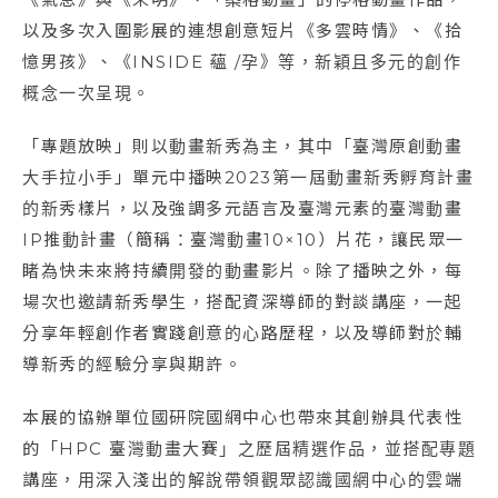
以及多次入圍影展的連想創意短片《多雲時情》、《拾
憶男孩》、《INSIDE 蘊 /孕》等，新穎且多元的創作
概念一次呈現。
「專題放映」則以動畫新秀為主，其中「臺灣原創動畫
大手拉小手」單元中播映2023第一屆動畫新秀孵育計畫
的新秀樣片，以及強調多元語言及臺灣元素的臺灣動畫
IP推動計畫（簡稱：臺灣動畫10×10）片花，讓民眾一
睹為快未來將持續開發的動畫影片。除了播映之外，每
場次也邀請新秀學生，搭配資深導師的對談講座，一起
分享年輕創作者實踐創意的心路歷程，以及導師對於輔
導新秀的經驗分享與期許。
本展的協辦單位國研院國網中心也帶來其創辦具代表性
的「HPC 臺灣動畫大賽」之歷屆精選作品，並搭配專題
講座，用深入淺出的解說帶領觀眾認識國網中心的雲端