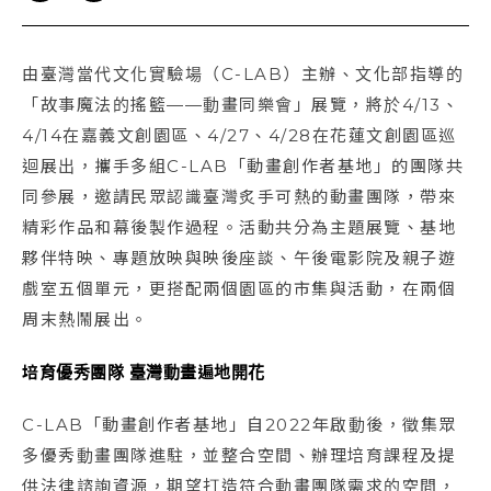
由臺灣當代文化實驗場（C-LAB）主辦、文化部指導的
「故事魔法的搖籃——動畫同樂會」展覽，將於4/13、
4/14在嘉義文創園區、4/27、4/28在花蓮文創園區巡
迴展出，攜手多組C-LAB「動畫創作者基地」的團隊共
同參展，邀請民眾認識臺灣炙手可熱的動畫團隊，帶來
精彩作品和幕後製作過程。活動共分為主題展覽、基地
夥伴特映、專題放映與映後座談、午後電影院及親子遊
戲室五個單元，更搭配兩個園區的市集與活動，在兩個
周末熱鬧展出。
培育優秀團隊 臺灣動畫遍地開花
C-LAB「動畫創作者基地」自2022年啟動後，徵集眾
多優秀動畫團隊進駐，並整合空間、辦理培育課程及提
供法律諮詢資源，期望打造符合動畫團隊需求的空間，