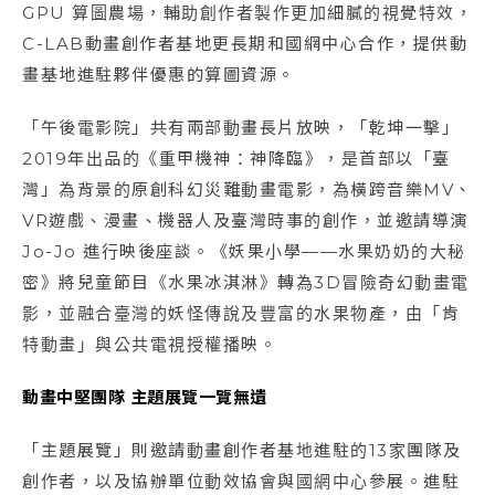
GPU 算圖農場，輔助創作者製作更加細膩的視覺特效，
C-LAB動畫創作者基地更長期和國網中心合作，提供動
畫基地進駐夥伴優惠的算圖資源。
「午後電影院」共有兩部動畫長片放映，「乾坤一擊」
2019年出品的《重甲機神：神降臨》，是首部以「臺
灣」為背景的原創科幻災難動畫電影，為橫跨音樂MV、
VR遊戲、漫畫、機器人及臺灣時事的創作，並邀請導演
Jo-Jo 進行映後座談。《妖果小學——水果奶奶的大秘
密》將兒童節目《水果冰淇淋》轉為3D冒險奇幻動畫電
影，並融合臺灣的妖怪傳說及豐富的水果物產，由「肯
特動畫」與公共電視授權播映。
動畫中堅團隊 主題展覽一覽無遺
「主題展覽」則邀請動畫創作者基地進駐的13家團隊及
創作者，以及協辦單位動效協會與國網中心參展。進駐