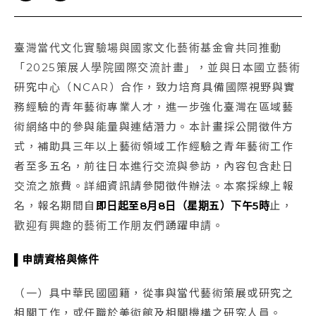
臺灣當代文化實驗場與國家文化藝術基金會共同推動
「2025策展人學院國際交流計畫」，並與日本國立藝術
研究中心（NCAR）合作，致力培育具備國際視野與實
務經驗的青年藝術專業人才，進一步強化臺灣在區域藝
術網絡中的參與能量與連結潛力。本計畫採公開徵件方
式，補助具三年以上藝術領域工作經驗之青年藝術工作
者至多五名，前往日本進行交流與參訪，內容包含赴日
交流之旅費。詳細資訊請參閱徵件辦法。本案採線上報
名，報名期間自
即日起至8月8日（星期五）下午5時
止，
歡迎有興趣的藝術工作朋友們踴躍申請。
▌申請資格與條件
（一）具中華民國國籍，從事與當代藝術策展或研究之
相關工作，或任職於美術館及相關機構之研究人員。