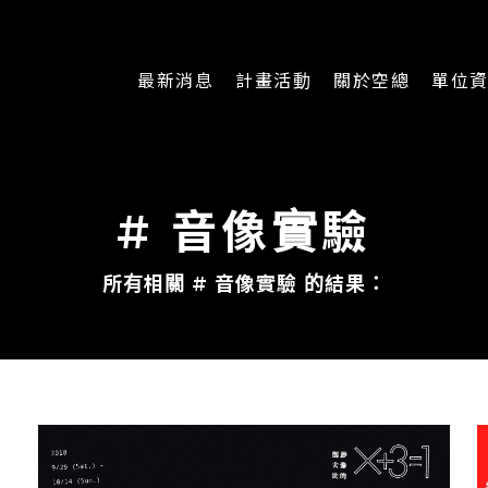
最新消息
計畫活動
關於空總
單位
一般公告
最新活動
認識空總
即時新聞
主題計畫
組織架構
# 音像實驗
CREATORS
公開資訊
認識執行長
所有相關 # 音像實驗 的結果：
場地申請
加入我們