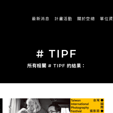
最新消息
計畫活動
關於空總
單位
一般公告
最新活動
認識空總
即時新聞
主題計畫
組織架構
# TIPF
CREATORS
公開資訊
認識執行長
所有相關 # TIPF 的結果：
場地申請
加入我們