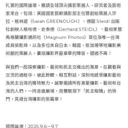
扎實的國際論壇，邀請全球頂尖攝影策展人、研究者及藝術
家來台，包括：美國國家藝廊攝影部主任暨創始策展人莎
拉・格林諾（Sarah GREENOUGH）、德國 Steidl 出版
社創辦人格哈德．史泰德（Gerhard STEIDL）、藝術家暨
馬格蘭攝影通訊社（Magnum Photos）首位及唯一台灣
成員張乾琦，以及多位來自日本、韓國、新加坡等地攝影美
術館的策展人，囊括攝影界最豪華的陣容，錯過不再！
與我們一起探索攝影、藝術和民主交織出的風景，在觀看與
交流的過程中，彼此聆聽、相互對話，深刻地感受攝影藝術
及民主台灣的獨特魅力。誠摯邀請所有喜愛攝影、藝術和台
灣的人們，一同走進展場，用雙眼按下「民主相機」的快
門，見證台灣攝影的新篇章！
國際論壇｜2025.9.6－9.7