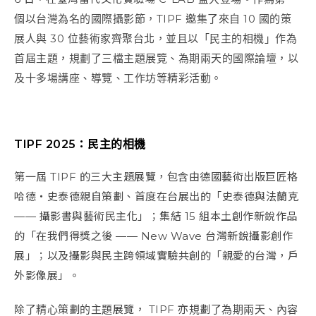
個以台灣為名的國際攝影節，TIPF 邀集了來自 10 國的策
展人與 30 位藝術家齊聚台北，並且以「民主的相機」作為
首屆主題，規劃了三檔主題展覽、為期兩天的國際論壇，以
及十多場講座、導覽、工作坊等精彩活動。
TIPF 2025：民主的相機
第一屆 TIPF 的三大主題展覽，包含由德國藝術出版巨匠格
哈德・史泰德親自策劃、首度在台展出的「史泰德與法蘭克
―― 攝影書與藝術民主化」；集結 15 組本土創作新銳作品
的「在我們得獎之後 ―― New Wave 台灣新銳攝影創作
展」；以及攝影與民主跨領域實驗共創的「親愛的台灣，戶
外影像展」。
除了精心策劃的主題展覽， TIPF 亦規劃了為期兩天、內容