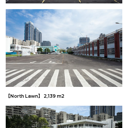
【North Lawn】 2,139 m2