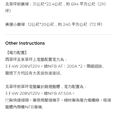
北草坪前廣場：31公尺*22.4公尺，約 694 平方公尺（210
坪）
美援小廣場 : 12公尺*20公尺，約 240 平方公尺（72 坪）
Other Instructions
【電力配置】
西草坪及東草坪上電盤配置電力為：
3∮4W 208V/120V。總NFB AT：200A *2，兩組迴路。
盤體下方均設有大美規快速接頭。
北草坪前草坪電盤屬於路燈盤體，電力配置為：
3∮4W 208V/120V，總NFB AT:50A。
無快速接頭，需使用壓接端子，線材需為電力電纜線，銜接
盤體內預備NFB後端。