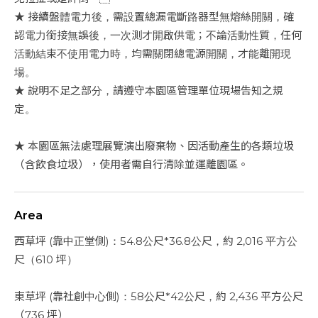
★ 接續盤體電力後，需設置總漏電斷路器型無熔絲開關，確
認電力銜接無誤後，一次測才開啟供電；不論活動性質，任何
活動結束不使用電力時，均需關閉總電源開關，才能離開現
場。
★ 說明不足之部分，請遵守本園區管理單位現場告知之規
定。
★ 本園區無法處理展覽演出廢棄物、因活動產生的各類垃圾
（含飲食垃圾），使用者需自行清除並運離園區。
Area
西草坪 (靠中正堂側)：54.8公尺*36.8公尺，約 2,016 平方公
尺 （610 坪）
東草坪 (靠社創中心側)：58公尺*42公尺，約 2,436 平方公尺
（736 坪）