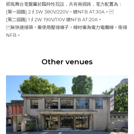
迎風舞台電盤屬於臨時性拉設，共有兩迴路，電力配置為：
[第一迴路] 2∮3W 380V/220V，總NFB AT:30A。
[第二迴路] 1∮2W 190V/110V 總NFB AT:20A。
無快速接頭，需使用壓接端子，線材需為電力電纜線，銜接
NFB。
Other venues