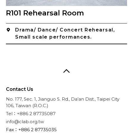
R101 Rehearsal Room
Drama/ Dance/ Concert Rehearsal,
Small scale performances.
Contact Us
No. 177, Sec. 1, Jianguo S. Rd., Da’an Dist., Taipei City
106, Taiwan (R.O.C.)
Tel：+886 2 87735087
info@clab.org.tw
Fax：+886 2 87735035