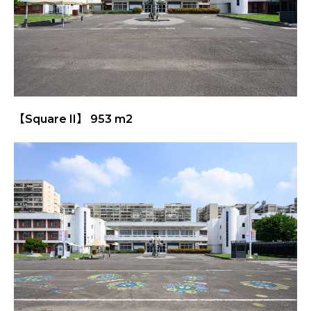
【Square II】 953 m2