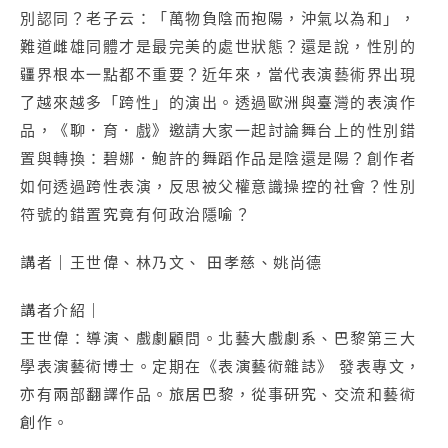
別認同？老子云：「萬物負陰而抱陽，沖氣以為和」，
難道雌雄同體才是最完美的處世狀態？還是說，性別的
疆界根本一點都不重要？近年來，當代表演藝術界出現
了越來越多「跨性」的演出。透過歐洲與臺灣的表演作
品，《聊．育．戲》邀請大家一起討論舞台上的性別錯
置與轉換：碧娜．鮑許的舞蹈作品是陰還是陽？創作者
如何透過跨性表演，反思被父權意識操控的社會？性別
符號的錯置究竟有何政治隱喻？
講者｜王世偉、林乃文、 田孝慈、姚尚德
講者介紹｜
王世偉：導演、戲劇顧問。北藝大戲劇系、巴黎第三大
學表演藝術博士。定期在《表演藝術雜誌》 發表專文，
亦有兩部翻譯作品。旅居巴黎，從事研究、交流和藝術
創作。