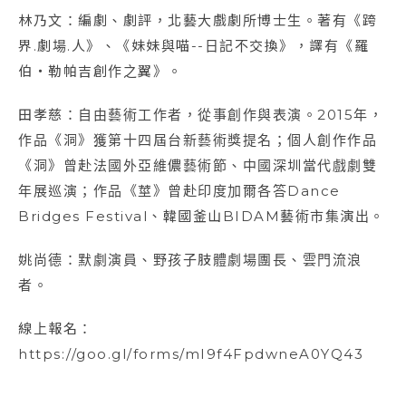
林乃文：編劇、劇評，北藝大戲劇所博士生。著有《跨
界.劇場.人》、《妹妹與喵--日記不交換》，譯有《羅
伯‧勒帕吉創作之翼》。
田孝慈：自由藝術工作者，從事創作與表演。2015年，
作品《洞》獲第十四屆台新藝術獎提名；個人創作作品
《洞》曾赴法國外亞維儂藝術節、中國深圳當代戲劇雙
年展巡演；作品《莖》曾赴印度加爾各答Dance
Bridges Festival、韓國釜山BIDAM藝術市集演出。
姚尚德：默劇演員、野孩子肢體劇場團長、雲門流浪
者。
線上報名：
https://goo.gl/forms/mI9f4FpdwneA0YQ43