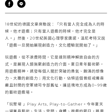
18世紀的德國文豪席勒說：「只有當人完全成為人的時
候，他才遊戲；只有當人遊戲的時候，他才完全是
人。」然後，20世紀英國心理學家唐諾・溫尼考特又說
「遊戲一旦開始展現創造力，文化體驗就開始了。」
玩遊戲，從不浪費時間，它是達到精神解放自由的方
式，是展現人類無窮創造力的介面。夏日青年藝術節，
用遊戲精神，誘發每個人關於突破的勇氣、飽滿的想像
力、大膽的創造力；用文化行動，佔領這個曾經戒備森
嚴且封閉的空軍總司令部舊址，讓這塊地方成為0~99歲
的藝術遊戲場。
「玩聚場 」Play Arts, Play-to-Gather。今年夏天
一場兼具藝術、生活、空間、身體、遊戲的節日，將要