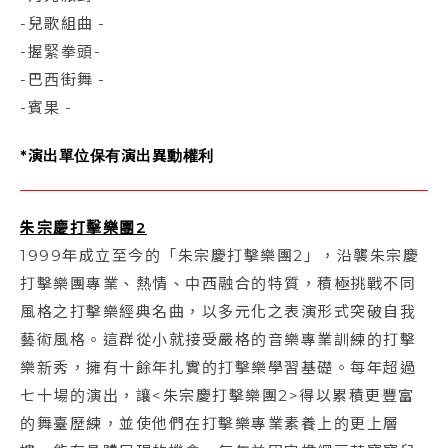
-兒歌組曲
-
-握緊拳頭-
-巴西街舞
-
-賓果
-
*演出單位保有演出異動權利
朱宗慶打擊樂團2
1999年成立至今的「朱宗慶打擊樂團2」，沿襲朱宗慶
打擊樂團專業、熱情、中西融合的特質，積極挑戰不同
風格之打擊樂經典名曲，以多元化之表演形式突破自我
藝術風格。這群從小就接受嚴格的音樂專業訓練的打擊
樂新秀，擁有十餘年扎實的打擊樂學習基礎。每年超過
七十場的演出，讓<朱宗慶打擊樂團2>得以累積更豐富
的舞臺歷練，並使他們在打擊樂專業素養上的更上層