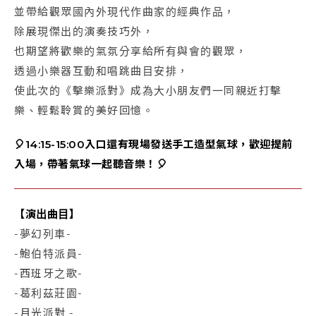
並帶給觀眾國內外現代作曲家的經典作品，
除展現傑出的演奏技巧外，
也期望將歡樂的氣氛分享給所有與會的觀眾，
透過小樂器互動和唱跳曲目安排，
使此次的《擊樂派對》成為大小朋友們一同親近打擊
樂、輕鬆聆賞的美好回憶。
🎈14:15-15:00入口還有現場發送手工造型氣球，歡迎提前
入場，帶著氣球一起聽音樂！🎈
【演出曲目】
-夢幻列車-
-鮑伯特派員-
-西班牙之歌-
-葛利茲莊園-
-月光派對
-