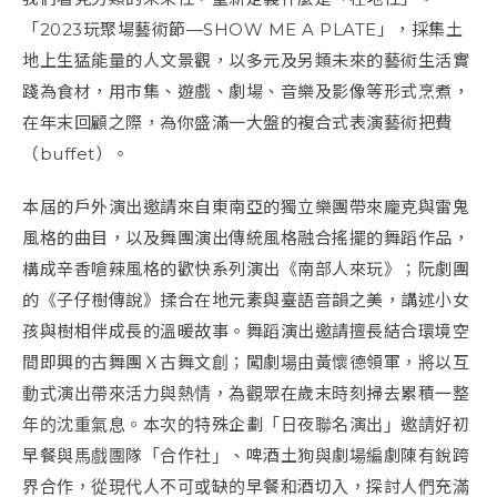
「2023玩聚場藝術節—SHOW ME A PLATE」，採集土
地上生猛能量的人文景觀，以多元及另類未來的藝術生活實
踐
為
食材，用市集、遊戲、劇場、音樂及影像等形式烹煮，
在年末回顧之際，
為你
盛滿一大盤的複合式表演藝術把費
（buffet）。
本屆的戶外演出邀請來自東南亞的獨立樂團帶來龐克與雷鬼
風格的曲目，以及舞團演出傳統風格融合搖擺的舞蹈作品，
構成辛香
嗆
辣風格的歡快系列演出《南部人來玩》；阮劇團
的《子仔樹傳說》揉合在地元素與臺語音韻之美，講述小女
孩與樹相伴成長的溫暖故事。舞蹈演出邀請擅長結合環境空
間即興的古舞團Ｘ古舞文創；闖劇場由黃懷德領軍，將以互
動式演出帶來活力與熱情，
為
觀眾在歲末時刻掃去累積一整
年的沈重氣息。本次的特殊企劃「日夜聯名演出」邀請好初
早餐與馬戲團隊「合作社」、
啤
酒土狗與劇場編劇陳有銳跨
界合作，從現代人不可或缺的早餐和酒切入，探討人們充滿