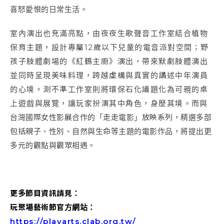
喜怒愛恨的日常生活。
室內演出也充滿亮點，由夜夜生歌聲音工作室結合植物
保育主題，設計專屬12歲以下兒童的電音派對空間；野
孩子肢體劇場的《紅鶴主廚》演出，帶來默劇肢體演出
並同時呈現美味料理，跨越虛構與真實的講述中年演員
的心境。測不準工作室則將環保石化議題化為可親的桌
上遊戲與展覽，讓玩家扮演其中角色，身歷其境。
而與
台灣國際女性影展合作的「走走電影」放映系列，精選多部
包括親子、性別、自然與生命等主題的電影作品，將提出更
多元的觀點與觀眾相遇。
更多節目資訊請見：
玩聚場藝術節官方網站：
https://playarts.clab.org.tw/