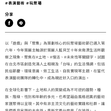
#表演藝術
#玩聚場
分享
以「遊戲」與「聚集」
為
策劃核心的玩聚場藝術節已邁入第
六年，今年策展主軸源於策展人藍貝芝十年來南漂生活所觀
察之現象，聚焦在#土地、#慢活、#未來性等關鍵字，試圖
在台北市區創造充滿人土相親及「台味」的生活情調，包括
民俗節慶、環境意識、勞工生活、自我實現等主題，在當代
表演藝術團隊的轉化中，成
為
親近好入口的演出。
在全球化影響下，土地和人的質變成
為
不可逆的趨勢，種
族、階級、性別和年齡的多元，也希望藉由風格迥異的藝術
家匯聚得以呈現。其中有非主流文化的藝術實踐和社群，讓
我們看見另類的未來性，重新定義什
麼
是「在地性」。