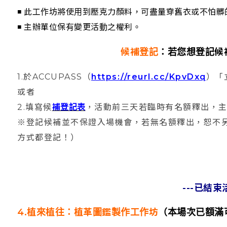
◾ 此工作坊將使用到壓克力顏料，可盡量穿舊衣或不怕髒
◾ 主辦單位保有變更活動之權利。
候補登記
：若您想登記候
1.於ACCUPASS（
https://reurl.cc/KpvDxq
）「
或者
2.填寫候
補登記表
，活動前三天若臨時有名額釋出，主辦
※登記候補並不保證入場機會，若無名額釋出，恕不
方式都登記！）
---已結束活
4.植來植往：植革圖鑑製作工作坊
（本場次已額滿