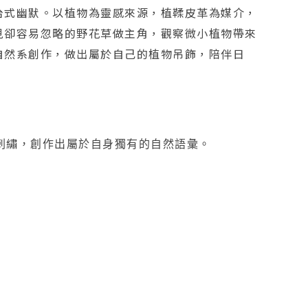
台式幽默。以植物為靈感來源，植鞣皮革為媒介，
見卻容易忽略的野花草做主角，觀察微小植物帶來
自然系創作，做出屬於自己的植物吊飾，陪伴日
與刺繡，創作出屬於自身獨有的自然語彙。