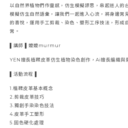
以自然界植物們作靈感，仿生模擬謬思，串起迷人的
模擬仿生自然語彙，讓我們一起進入心流，將身邊常
的喜悅，運用手工剪裁、染色、塑形工序技法，形成
常。
▌講師 ▌嬤嬤murmur
YEN擅長植鞣皮革仿生植物染色創作，Ai擅長編織
▌活動流程 ▌
1.植鞣皮革基本概念
2.剪裁皮革技巧
3.獨創手染染色技法
4.皮革手工塑形
5.固色硬化處理