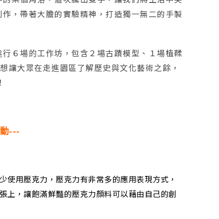
創作，帶著大膽的實驗精神，打造獨一無二的手製
進行６場的工作坊，包含２場古蹟模型、１場植鞣
，想讓大眾在走進園區了解歷史與文化藝術之餘，
！
動---
少使用壓克力，壓克力有非常多的應用表現方式，
張上，讓飽滿鮮豔的壓克力顏料可以藉由自己的創