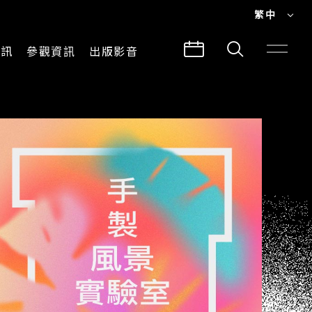
繁中
EN
資訊
參觀資訊
出版影音
繁中
參觀須知
CLABO
交通與地圖
所有影音
建築故事
出版品
導覽服務