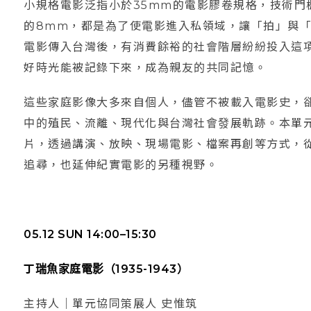
小規格電影泛指小於35mm的電影膠卷規格，技術門檻較
的8mm，都是為了使電影進入私領域，讓「拍」與
電影傳入台灣後，有消費餘裕的社會階層紛紛投入這
好時光能被記錄下來，成為親友的共同記憶。
這些家庭影像大多來自個人，儘管不被載入電影史，
中的殖民、流離、現代化與台灣社會發展軌跡。本單元經
片，透過講演、放映、現場電影、檔案再創等方式，
追尋，也延伸紀實電影的另種視野。
05.12 SUN 14:00
–15:30
丁瑞魚家庭電影（1935-1943）
主持人｜單元協同策展人 史惟筑