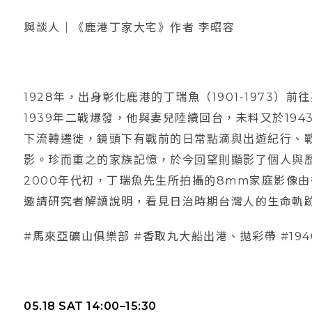
與談人｜《鹿港丁家大宅》作者 李昭容
1928年，出身彰化鹿港的丁瑞魚（1901-1973
1939年二戰爆發，他與妻兒陸續回台，未料又於19
下流轉遷徙，鏡頭下有戰前的日常點滴與出遊紀行、
影。珍而重之的家族記憶，於今回望則顯影了個人與
2000年代初，丁瑞魚先生所拍攝的8mm家庭影像
邀請研究者解讀說明，看見日治時期台灣人的生命軌
#馬來亞礦山俱樂部 #香取丸大船出港、拋彩帶 #19
05.18 SAT 14:00
–15:30