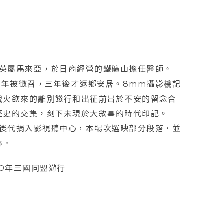
）前往英屬馬來亞，於日商經營的鐵礦山擔任醫師。
43年被徵召，三年後才返鄉安居。8mm攝影機記
戰火欲來的離別餞行和出征前出於不安的留念合
歷史的交集，刻下未現於大敘事的時代印記。
由後代捐入影視聽中心，本場次選映部分段落，並
跡。
40年三國同盟遊行