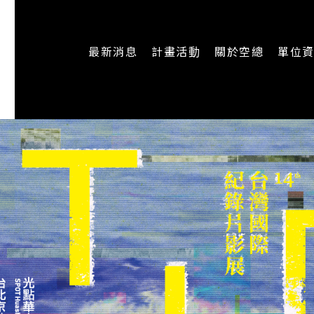
最新消息
計畫活動
關於空總
單位
一般公告
最新活動
認識空總
即時新聞
主題計畫
組織架構
CREATORS
公開資訊
認識執行長
場地申請
加入我們