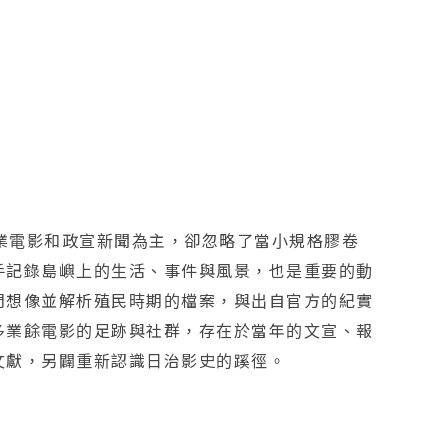
以商業電影和政宣新聞為主，卻忽略了當小規格膠卷
手記錄島嶼上的生活、事件與風景，也是重要的動
們想像並解析殖民時期的檔案，與出自官方的紀實
多業餘電影的足跡與社群，存在於當年的文宣、報
文獻，另闢重新認識日治影史的蹊徑。