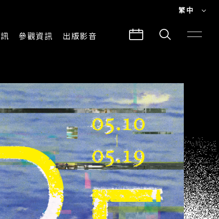
繁中
EN
資訊
參觀資訊
出版影音
繁中
參觀須知
CLABO
交通與地圖
所有影音
建築故事
出版品
導覽服務