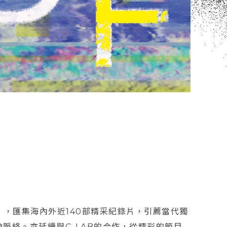
」，匯集海內外近140部精采紀錄片，引薦當代獨
脈絡。亦延續與C-LAB的合作，從精彩的節目