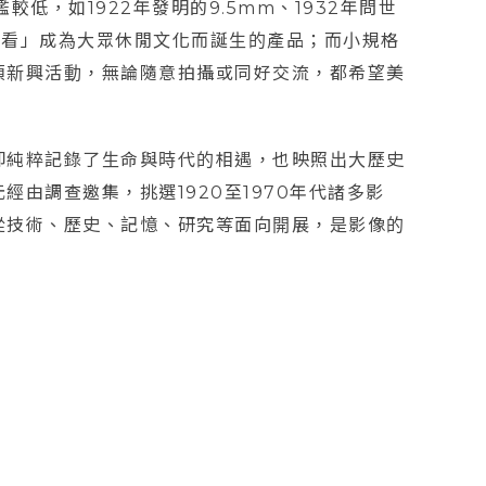
低，如1922年發明的9.5mm、1932年問世
「看」成為大眾休閒文化而誕生的產品；而小規格
項新興活動，無論隨意拍攝或同好交流，都希望美
卻純粹記錄了生命與時代的相遇，也映照出大歷史
由調查邀集，挑選1920至1970年代諸多影
從技術、歷史、記憶、研究等面向開展，是影像的