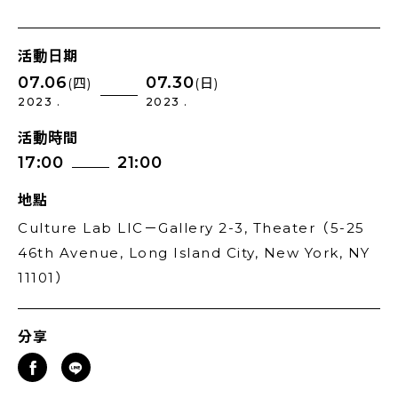
活動日期
07.06
07.30
(四)
(日)
2023 .
2023 .
活動時間
17:00
21:00
地點
Culture Lab LIC－Gallery 2-3, Theater（5-25
46th Avenue, Long Island City, New York, NY
11101）
分享