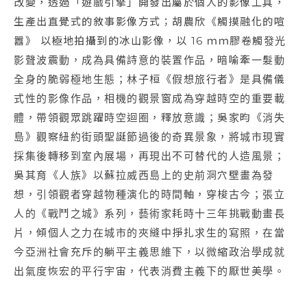
改變，透過「遊戲引擎」開發出屬於個人的影像工具，
生產出直覺式的敘事影像方式；胡農欣《觸摸融化的喧
囂》 以極地拍攝到的冰山影像，以 16 ｍｍ膠卷觸發光
影聲波震動，成為具備詩意的裝置作品，暗喻牽一髮動
全身的脆弱極地生態；林子桓《假想旅行者》是具備儀
式性的影像作品，相機的觀景窗成為穿越時空的重要載
體，帶領觀眾跳躍時空迴圈，釋放意識；吳家昀《消失
島》觀察紐約街頭聖誕節過後的奇異景象，將城市現實
採集後轉移到室內展場，再現出不可替代的人造風景；
吳其育《人族》以蘇拉威西島上的史前洞穴壁畫為發
想，引領觀者穿越物種演化的時間軸，穿梭古今；張立
人的《戰鬥之城》系列，藝術家耗時十三年挑戰動畫長
片，傾個人之力在城市的夾縫中掙扎求生的寫照，在當
今亞洲社會充斥的躺平主義思維下，以微縮政治學成就
出氣度恢宏的平行宇宙，代表消費主義下的厭世美學。