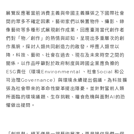
展覽反應著當前消費主義與帝國主義擴張之下國際社會
間的眾多不確定因素，藝術家們以裝置物件、攝影、錄
像藝術等多種形式展現創作成果，回應臺灣當代創作者
們對「物／創作」的熱情與認知，呈現出多重層次的創
作風貌，探討人類共同創造力的啟發，呼應人類世以
降，科技、藝術、社會在過去、現在及未來時空之間的
關係，以作品呼籲對於政府制度與跨國企業應負擔的
ESG責任（環境Environmental 、社會Social 和公
司治理Governance）與環境永續提出倡議，為科技擴
張為社會帶來的革命性變革提出隱憂。並針對當前人類
所面臨的環境議題、生存挑戰、糧食危機與面對AI的恐
懼做出提問。
「創世熱」絕不僅是一場藝術展演，更是提供我們一個