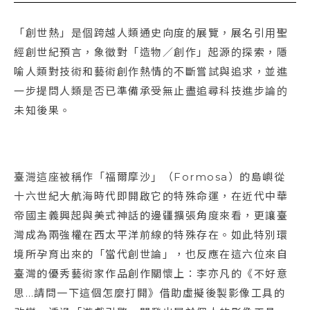
「創世熱」是個跨越人類通史向度的展覽，展名引用聖
經創世紀預言，象徵對「造物／創作」起源的探索，隱
喻人類對技術和藝術創作熱情的不斷嘗試與追求，並進
一步提問人類是否已準備承受無止盡追尋科技進步論的
未知後果。
臺灣這座被稱作「福爾摩沙」（Formosa）的島嶼從
十六世紀大航海時代即開啟它的特殊命運，在近代中華
帝國主義興起與美式神話的邊疆擴張角度來看，更讓臺
灣成為兩強權在西太平洋前線的特殊存在。如此特別環
境所孕育出來的「當代創世論」，也反應在這六位來自
臺灣的優秀藝術家作品創作關懷上：李亦凡的《不好意
思…請問一下這個怎麼打開》借助虛擬後製影像工具的