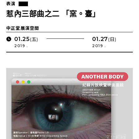
表演
惹內三部曲之二 「窯。臺」
中正堂展演空間
01.25
01.27
(五)
(日)
2019 .
2019 .