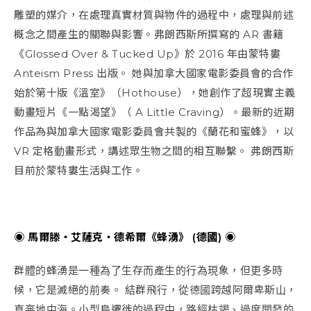
雕塑的媒介，在處理真實材質與物件的過程中，處理與前述
概念之間產生的關聯與影響。弗朗西斯所撰寫的 AR 書籍
《Glossed Over & Tucked Up》於 2016 年由蒙特婁
Anteism Press 出版。 她與加拿大國家電影委員會的合作
始於第十版《溫室》（Hothouse），她創作了超現實主義
動畫短片《一點渴望》（ A Little Craving）。最新的近期
作品為與加拿大國家電影委員會共製的《蘭花和蜜蜂》，以
VR 定格動畫形式，講述眾生物之間的相互聯繫。 弗朗西斯
目前於蒙特婁生活與工作。
◉ 馬爾滕・艾薩克・德希爾《蜂湧》 (德國) ◉
群體的蜂湧是一種為了生存而產生的行為現象，但更多時
候，它是滅絕的前奏。 結群飛行，從德國跨越阿爾卑斯山，
直奔地中海。小型鳥遷徙的過程中，路經枯竭、過度開發的