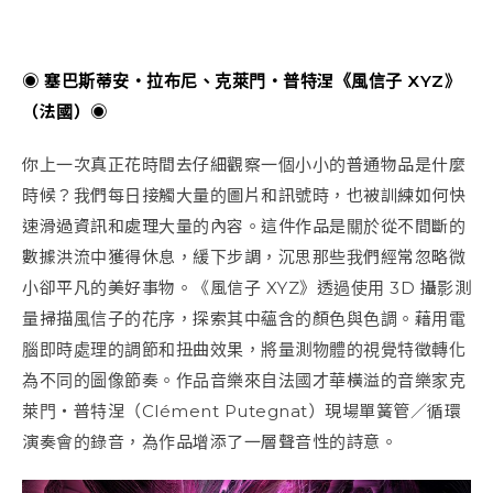
◉ 塞巴斯蒂安・拉布尼、克萊門・普特涅《風信子 XYZ》
（法國）◉
你上一次真正花時間去仔細觀察一個小小的普通物品是什麼
時候？我們每日接觸大量的圖片和訊號時，也被訓練如何快
速滑過資訊和處理大量的內容。這件作品是關於從不間斷的
數據洪流中獲得休息，緩下步調，沉思那些我們經常忽略微
小卻平凡的美好事物。《風信子 XYZ》透過使用 3D 攝影測
量掃描風信子的花序，探索其中蘊含的顏色與色調。藉用電
腦即時處理的調節和扭曲效果，將量測物體的視覺特徵轉化
為不同的圖像節奏。作品音樂來自法國才華橫溢的音樂家克
萊門・普特涅（Clément Putegnat）現場單簧管／循環
演奏會的錄音，為作品增添了一層聲音性的詩意。