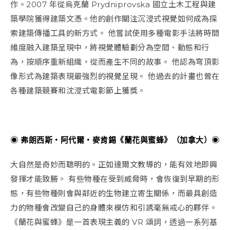
作。2007 年從烏克蘭 Prydniprovska 國立土木工程與建
築學院獲得建築文憑。他的創作關注沉浸式視覺如何成為探
索建築傳播工具的新方式。 他嘗試使用多種電影手法將時間
維度融入建築呈現中，將視覺體驗劃分為空間、動態和行
為，按順序重新組織，從而產生不同的故事。 他認為穹頂影
像形式為建築表現最強烈的視覺呈現。 他過去的計畫也曾在
各種建築競賽和沈浸式電影節上獲獎。
◉ 弗朗西斯・阿代爾・麥肯錫《蘭花與蜜蜂》（加拿大）◉
大自然是奇妙而聰明的。正如達爾文教導的，能有效地即興
發揮才能致勝。 有些物種在受到威脅時，會恢復到早期的形
態，有些物種則會與鄰近的生物建立寄生關係，而最具創造
力的物種會改變自己的身體來模仿和引誘毫無戒心的夥伴。
《蘭花與蜜蜂》是一首表現主義的 VR 頌詞，透過一系列基