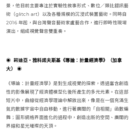
景，他目前主要專注於實驗性敘事形式、數位／類比錯訊藝
術（glitch art）以及各種規模的沉浸式裝置藝術。同時自
2016 年起，與台灣聲音藝術家盧藝合作，進行即時性現場
演出，組成視覺聲音雙重奏。
◉ 莉迪亞・雅科諾夫斯基《導論：計量經濟學》（加拿
大） ◉
《導論：計量經濟學》是對生成視覺的探索，透過富含創造
性的影像展現了經濟體模型化後所產生的多元元素。在這部
短片中，曲線從經濟學理論中解放出來，像是在一個充滿生
氣的數據宇宙中自由移動，進行著廣闊的「自相關」函數編
舞；圖形網格界面進化的過程中，創造出新的空間、廣闊的
界線和星光璀璨的天頂。