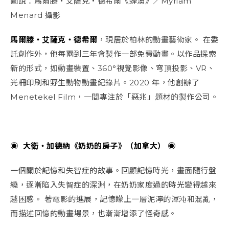
圖說：馬爾滕・艾薩克・德希爾《蜂湧》／Myriam
Menard 攝影
馬爾滕・艾薩克・德希爾
，現居於柏林的動畫藝術家。 在委
託創作外，他每兩到三年會製作一部免費動畫。以作品探索
新的形式，如動畫裝置、360°視覺影像、穹頂投影、VR、
光柵印刷和野生動物動畫紀錄片。2020 年，他創辦了
Menetekel Film，一間專注於「惡兆」題材的製作公司。
◉ 大衛・加德納《奶奶的房子》（加拿大） ◉
一個關於記憶和失智症的故事。回顧記憶時光，畫面隨行盤
繞，逐漸陷入失智症的深淵，在奶奶家度過的時光變得越來
越困惑。 著電影的進展，記憶矇上一層泥濘的渾沌和混亂，
而描述回憶的動畫場景，也漸漸增添了怪奇感。