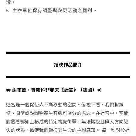
燈。
5. 主辦單位保有調整與變更活動之權利。
播映作品簡介
◉ 謝爾蓋・普羅科菲耶夫《迷宮》（德國）◉
迷宮是一個促使人不斷移動的空間。俯視下看，我們對線
條、圖型或點綴物產生客觀可區分的概念。在迷宮中，空間
對觀看認知上構成的特定視覺衝擊、無法擺脫且陷入方向迷
失的狀態，致使我們轉換對生命的主觀感知。 每一秒對於迷