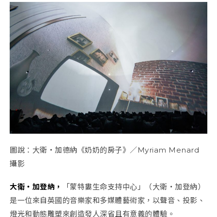
圖說：大衛・加德納《奶奶的房子》／Myriam Menard
攝影
大衛・加登納，
「蒙特婁生命支持中心」（大衛・加登納）
是一位來自英國的音樂家和多媒體藝術家，以聲音、投影、
燈光和動態雕塑來創造發人深省且有意義的體驗。