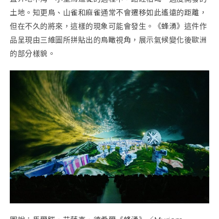
土地。知更鳥、山雀和麻雀通常不會遷移如此遙遠的距離，
但在不久的將來，這樣的現象可能會發生。《蜂湧》這件作
品呈現由三維圖所拼貼出的鳥瞰視角，展示氣候變化後歐洲
的部分樣貌。