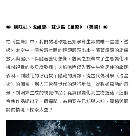
◉ 張味迪、戈維璐
、
蘇少禹《星際》（美國）◉
在
《星際》
中，我們的地球是已知孕育生命的唯一星體，透
過外太空中一個智慧本體的鏡頭展現出來。隨著鏡頭的旋轉
放大與縮小，伴隨著藝術想像，觀察之旅帶來了生態變化和
機械視覺的多尺度發掘：火焰咆哮侵入野生生物居住的廣闊
森林，到融化的冰山揭示隱藏的資訊，從古代偽科學（占星
術）的圖表，到人工智慧世代的潛行步伐；從數據驅動的風
景，到演算生成的視覺作品；從氣候變化到生物遷徙。這個
音像作品提出了一個探問：為何要在已知與未知、壓縮與展
開的情境下探索太空？