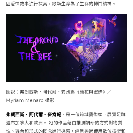
因愛情故事進行探索，歌頌生命為了生存的搏鬥精神。
圖說：弗朗西斯・阿代爾・麥肯錫《蘭花與蜜蜂》／
Myriam Menard 攝影
弗朗西斯・阿代爾・麥肯錫
，是一位跨域藝術家，展覽足跡
遍布加拿大和歐洲。 她的作品藉由推測調研的方式對物質
性、舞台和形式的概念進行探索，經常透過使用數位技術和