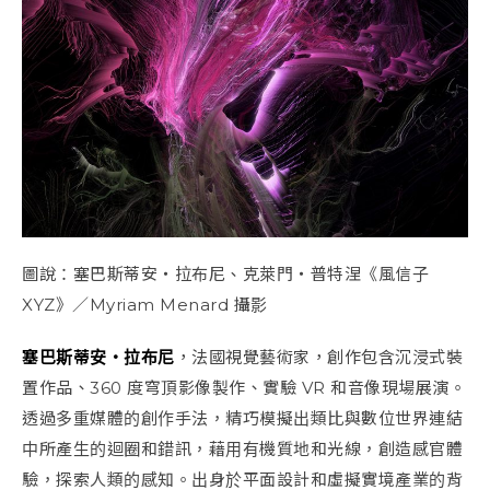
圖說：塞巴斯蒂安・拉布尼、克萊門・普特涅《風信子
XYZ》／Myriam Menard 攝影
塞巴斯蒂安・拉布尼
，法國視覺藝術家，創作包含沉浸式裝
置作品、360 度穹頂影像製作、實驗 VR 和音像現場展演。
透過多重媒體的創作手法，精巧模擬出類比與數位世界連結
中所產生的迴圈和錯訊，藉用有機質地和光線，創造感官體
驗，探索人類的感知。出身於平面設計和虛擬實境產業的背