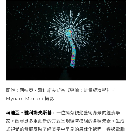
圖說：莉迪亞・雅科諾夫斯基《導論：計量經濟學》／
Myriam Menard 攝影
莉迪亞・雅科諾夫斯基
，一位擁有視覺藝術背景的經濟學
家。她尋覓多重創新的方式呈現經濟模組的各種元素。生成
式視覺的發展反映了經濟學中常見的最佳化過程：透過電腦