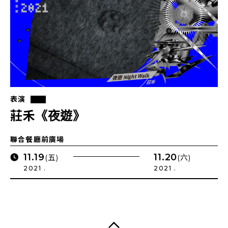
表演
莊禾《夜遊》
聯合餐廳前廣場
11.19
11.20
(五)
(六)
2021 .
2021 .