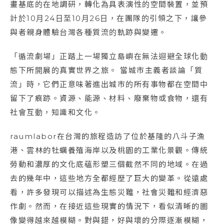
畫基底的在地調研，轉化為具表演性的空間裝置，並預
計於10月24日至10月26日，在團隊的引領之下，讓參
與者親身體驗台灣各種質流的軌跡與變遷。
「循流劇場」正踏上一場獨立島嶼在無法迴避全球化動
態下所開展的真實世界之旅。 當城市主義者談論「質
流」時，它們正意味著進出城市的所有事物都在空間中
留下了痕跡。資源、能源、材料、廢棄物或食物，還有
社會互動，知識和文化。
raumlabor在台灣的旅程造訪了位於基隆的八斗子漁
港、雲林的牡蠣養殖海岸以及桃園的工業化景觀。傳統
勞動和濃厚的文化底蘊形塑三個截然不同的地域。在過
去的幾年中，這些地方全都經歷了巨大的變革。從遠處
看，許多發現可以描述為生態災難，社會災難和經濟惡
作劇。然而，在接近這些現實的情況下，看似清晰的圖
像變得越來越模糊。對與錯，好與壞的分際逐漸模糊，