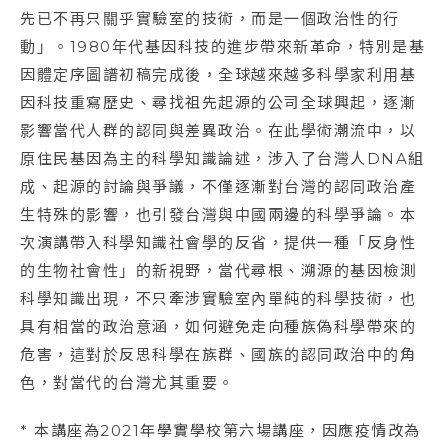
先已不再只關乎實驗室的技術，而是一個政治性的行
動」。1980年代基因科技的進步帶來新革命，特別是基
因體定序圖譜初稿完成後，全球越來越多科學家利用基
因科技重寫歷史、尋找祖先起源的公司全球興起，逐漸
影響當代人群的認同與差異政治。在此學術潮流中，以
原住民基因為主的科學知識論述，涉入了台灣人DNA組
成、起源的討論與爭議，不僅逐漸對台灣的認同政治產
生特殊的影響，也引發台灣與中國兩邊的科學爭論。本
次演講帶入科學知識社會學的反省，提供一種「反身性
的生物社會性」的新視野，當代尋根、溯源的基因檢測
科學知識出現，不只牽涉實驗室內單純的科學技術，也
具有相當的政治意涵，如何避免走向種族偽科學帶來的
危害，這對於反思科學在族群、國族的認同政治中的角
色，對當代的台灣尤其重要。
* 本講座為2021年學實學校第六場講座，因應疫情改為