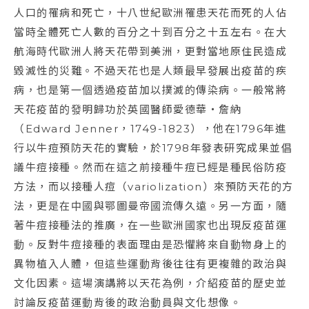
人口的罹病和死亡，十八世紀歐洲罹患天花而死的人佔
當時全體死亡人數的百分之十到百分之十五左右。在大
航海時代歐洲人將天花帶到美洲，更對當地原住民造成
毀滅性的災難。不過天花也是人類最早發展出疫苗的疾
病，也是第一個透過疫苗加以撲滅的傳染病。一般常將
天花疫苗的發明歸功於英國醫師愛德華‧詹納
（Edward Jenner，1749-1823），他在1796年進
行以牛痘預防天花的實驗，於1798年發表研究成果並倡
議牛痘接種。然而在這之前接種牛痘已經是種民俗防疫
方法，而以接種人痘（variolization）來預防天花的方
法，更是在中國與鄂圖曼帝國流傳久遠。另一方面，隨
著牛痘接種法的推廣，在一些歐洲國家也出現反疫苗運
動。反對牛痘接種的表面理由是恐懼將來自動物身上的
異物植入人體，但這些運動背後往往有更複雜的政治與
文化因素。這場演講將以天花為例，介紹疫苗的歷史並
討論反疫苗運動背後的政治動員與文化想像。