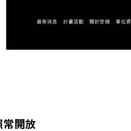
最新消息
計畫活動
關於空總
單位
一般公告
最新活動
認識空總
即時新聞
主題計畫
組織架構
CREATORS
公開資訊
認識執行長
場地申請
加入我們
照常開放