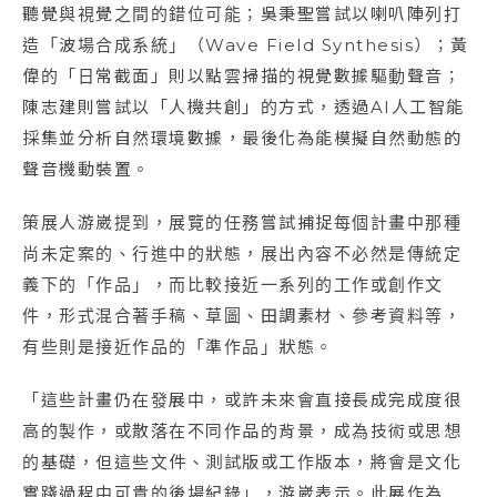
聽覺與視覺之間的錯位可能；吳秉聖嘗試以喇叭陣列打
造「波場合成系統」（Wave Field Synthesis）；黃
偉的「日常截面」則以點雲掃描的視覺數據驅動聲音；
陳志建則嘗試以「人機共創」的方式，透過AI人工智能
採集並分析自然環境數據，最後化為能模擬自然動態的
聲音機動裝置。
策展人游崴提到，展覽的任務嘗試捕捉每個計畫中那種
尚未定案的、行進中的狀態，展出內容不必然是傳統定
義下的「作品」，而比較接近一系列的工作或創作文
件，形式混合著手稿、草圖、田調素材、參考資料等，
有些則是接近作品的「準作品」狀態。
「這些計畫仍在發展中，或許未來會直接長成完成度很
高的製作，或散落在不同作品的背景，成為技術或思想
的基礎，但這些文件、測試版或工作版本，將會是文化
實踐過程中可貴的後場紀錄」，游崴表示。此展作為