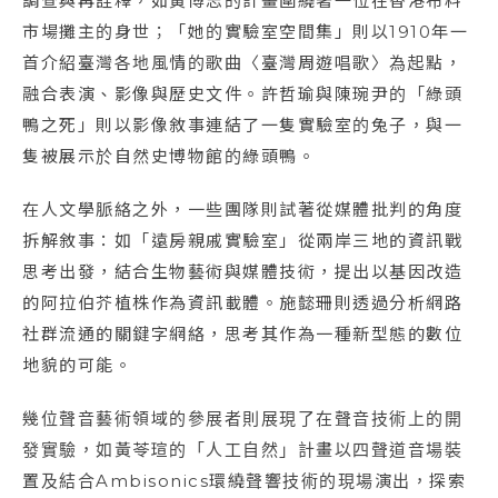
調查與再詮釋，如黃博志的計畫圍繞著一位在香港布料
市場攤主的身世；「她的實驗室空間集」則以1910年一
首介紹臺灣各地風情的歌曲〈臺灣周遊唱歌〉為起點，
融合表演、影像與歷史文件。許哲瑜與陳琬尹的「綠頭
鴨之死」則以影像敘事連結了一隻實驗室的兔子，與一
隻被展示於自然史博物館的綠頭鴨。
在人文學脈絡之外，一些團隊則試著從媒體批判的角度
拆解敘事：如「遠房親戚實驗室」從兩岸三地的資訊戰
思考出發，結合生物藝術與媒體技術，提出以基因改造
的阿拉伯芥植株作為資訊載體。施懿珊則透過分析網路
社群流通的關鍵字網絡，思考其作為一種新型態的數位
地貌的可能。
幾位聲音藝術領域的參展者則展現了在聲音技術上的開
發實驗，如黃苓瑄的「人工自然」計畫以四聲道音場裝
置及結合Ambisonics環繞聲響技術的現場演出，探索