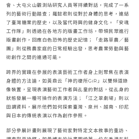
會、大屯火山觀測站研究人員等持續對話，完成了一系
列的藝術行動踏查；羅懿君則從對於身體的思考，連結
了臺灣糖業的歷史，以及當代時興的健身文化。「安魂
工作隊」則透過在各地方的版畫工作坊，帶領民眾進行
版畫創作，回應白色恐怖的歷史記憶；「走路草農／藝
團」則從務農家庭的日常經驗出發，思考農業勞動與藝
術創作之間的連通可能。
跨界的實踐在參展的表演藝術工作者身上則聚焦在表演
身體的方法論，如黃鼎云「神的棲所GiR」以雙頻道錄
像裝置，呈現表演藝術工作者與乩童的對話，從乩身的
狀態發展一種可操作的表演方法；「江之翠劇場」則以
田調資料，展示他們如何探索臺灣、泉州、越南、印尼
與日本的傳統表演以作為創作參照。
部分參展計畫則展現了藝術家對特定文本敘事的重訪、