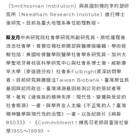
（Smithsonian Institution）與英國劍橋的李約瑟研
究所（Needham Research Institute）進行博士
後研究。目前為臺大地理系專任助理教授。
蔡友月
中央研究院社會學研究所副研究員，原唸護理後
改念社會學，曾擔任報社新聞部與醫療版編輯，學術經
驗包括：美國哈佛醫學院醫學社會學系研究員、加州大
學聖地牙哥校區科學研究中心與社會系博士後、威斯康
辛大學（麥迪遜分校）社會系Fulbright資深訪問學
者。目前研究興趣關注Taiwan Biobank、臺灣原住民
基因與認同政治、臺灣溯源基因檢測公司的受試者等
等。著有《達悟族的精神失序：現代性、變遷與受苦的
社會根源》一書，與學界友人主編《不正常的人？臺灣
精神醫學與現代性的治理》一書，以及紀錄片《病房
85033》、《Commitment！練馬可老師與臺灣社會
學1955～1999》。