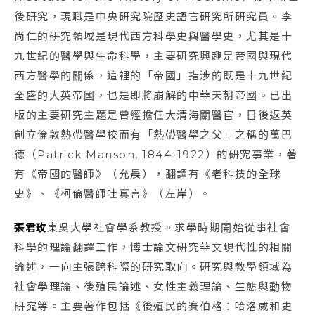
後研究，現職是中央研究院歷史語言研究所研究員。李
尚仁的研究領域是現代西方科學史與醫學史，尤其是十
九世紀的醫學與生命科學，主要研究興趣是帝國與現代
西方醫學的關係，這裡的「帝國」指涉的既是十九世紀
全盛的大英帝國，也是即將崩解的中華天朝帝國。已出
版的主要研究主題是曾經擔任大清海關醫官，日後返英
創立倫敦熱帶醫學校而有「熱帶醫學之父」之稱的萬巴
德（Patrick Manson, 1844-1922）的研究事業，著
有《帝國的醫師》（允晨），翻譯有《老科技的全球
史》、《柯倫醫師吐真言》（左岸）。
張君玫
東吳大學社會學系教授。求學時期開始從事社會
科學的理論翻譯工作，博士論文研究華文現代性的相關
論述，一向主張跨科際的研究取向。研究與教學領域為
社會學理論、後殖民論述、女性主義理論、生態與動物
研究等。主要著作包括《後殖民的賽伯格：哈洛威和史