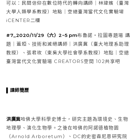
可以：民間信仰在數位時代的轉向講師｜林瑋嬪（臺灣
大學人類學系教授）地點｜空總臺灣當代文化實驗場
iCENTER二樓
#7_2020/11/29（六）2−5 pm
布魯諾・拉圖專題場 講
題｜蓋婭、技術和滅絕講師｜洪廣冀（臺大地理系助理
教授）、張君玫（東吳大學社會學系教授）地點｜空總
臺灣當代文化實驗場 CREATORS空間 102共享吧
▌講師簡歷
洪廣冀
哈佛大學科學史博士，研究主題為環境史、生物
地理學、演化生物學。之後在哈佛的阿諾德植物園
（Arnold Arboretum）、DC的史密森尼恩研究院