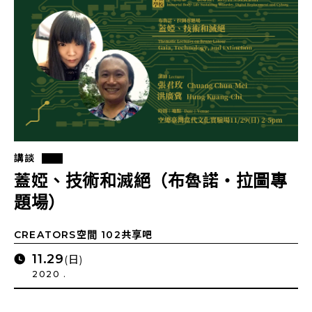
講談
蓋婭、技術和滅絕（布魯諾・拉圖專
題場）
CREATORS空間 102共享吧
11.29
(日)
2020 .