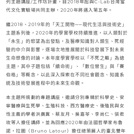
列主題講座/工作坊計畫，自2018年起與C-Lab台灣當
代文化實驗場共同主辦，2020年將邁入第五年。
繼2018、2019年的「天工開物──現代生活與技術史」
主題系列後，2020年的學實學校持續推進，以人類對於
「永生」的慾望為出發點，及醫療知識對人類生、死經
驗的中介與影響，逐場次地推展關於科技發展下對未來
生命想像的討論。本年度學實學校以「不死之軀」為總
主題，其中子題包括「續命術」、「數位替生」與「賽
伯格」等概念，以此深入探索在不同社會觀念、知識系
統及技術發展進程中的未來生命觀。
本主題所規劃的專題講座，邀請分別專精於科學史、安
寧醫療與生死學、生殖科技、西方醫療史、後殖民與女
性主義的學者洪廣冀、蔡友月、吳嘉苓、李尚仁、張君
玫等人擔任講師。並為回應2020年由法國哲學家布魯
諾・拉圖（Bruno Latour）擔任總策展人的臺北雙年