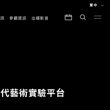
繁中
EN
資訊
參觀資訊
出版影音
繁中
參觀須知
CLABO
交通與地圖
所有影音
建築故事
出版品
導覽服務
當代藝術實驗平台