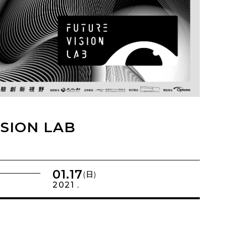
ISION LAB
01.17
(日)
2021 .