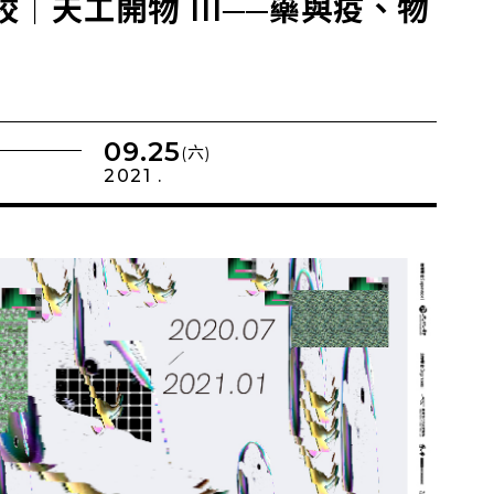
校｜天⼯開物 III──藥與疫、物
09.25
(六)
2021 .