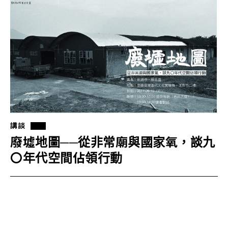
講談
廢墟地圖──從非常廟與國家氧，談九
〇年代空間佔領行動