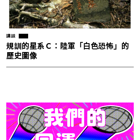
講談
規訓的星系Ｃ：陸軍「白色恐怖」的
歷史圖像